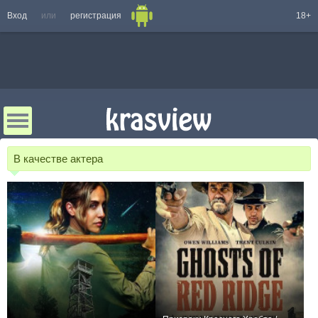
Вход
или
регистрация
18+
В качестве актера