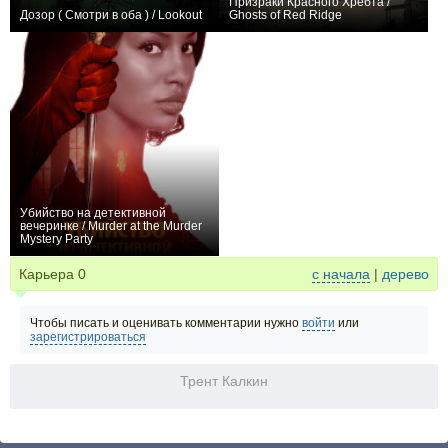
Призраки Красного Хребта /
Дозор ( Смотри в оба ) / Lookout
Ghosts of Red Ridge
−6
0
Убийство на детективной
вечеринке / Murder at the Murder
Mystery Party
−1
Карьера
0
с начала
|
дерево
Чтобы писать и оценивать комментарии нужно
войти
или
зарегистрироваться
Трент Калкин