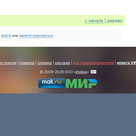
с начала
|
дерево
о
войти
или
зарегистрироваться
истрация
|
правила
|
справка
|
реклама
|
для правообладателей
|
оплата VI
© 2008-2026 ООО «
Инфон
»