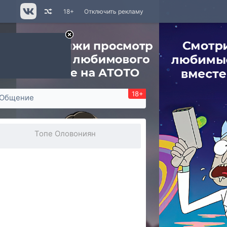
18+
Отключить рекламу
18+
Общение
Топе Оловониян