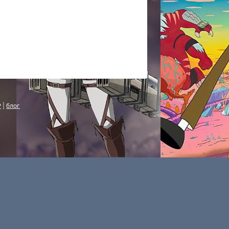
P
|
блог