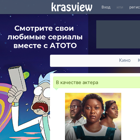
Вход
или
реги
Кино
В качестве актера