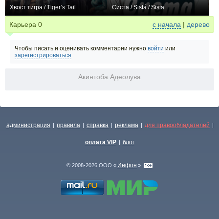
Хвост тигра / Tiger’s Tail
Систа / Sistá / Sista
0
0
Карьера
0
с начала
|
дерево
Чтобы писать и оценивать комментарии нужно
войти
или
зарегистрироваться
Акинтоба Адеолува
администрация
правила
справка
реклама
для правообладателей
|
|
|
|
|
оплата VIP
блог
|
Инфон
© 2008-2026 ООО «
»