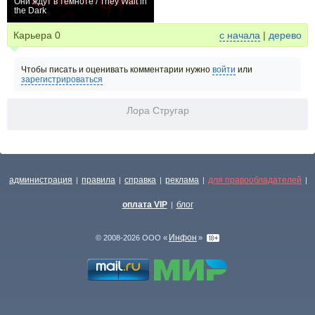
Они ждут в темноте / They Wait in
the Dark
−2
Карьера
0
с начала
|
дерево
Чтобы писать и оценивать комментарии нужно
войти
или
зарегистрироваться
Лора Стругар
администрация
правила
справка
реклама
для правообладателей
|
|
|
|
|
оплата VIP
блог
|
Инфон
© 2008-2026 ООО «
»