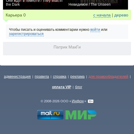
Они ждут в темноте / They Wait in
the Dark
Невидимое / The Unseen
−2
0
Карьера
0
с начала
|
дерево
Чтобы писать и оценивать комментарии нужно
войти
или
зарегистрироваться
Патрик МакГи
администрация
правила
справка
реклама
для правообладателей
|
|
|
|
|
оплата VIP
блог
|
Инфон
© 2008-2026 ООО «
»