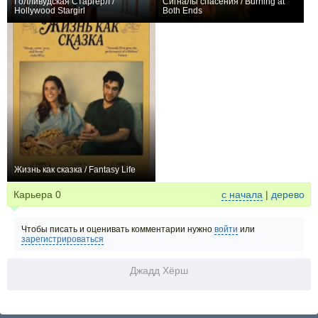
Голливудская Старгёрл /
Сигналы спасения / Burning at
Hollywood Stargirl
Both Ends
0
0
Жизнь как сказка / Fantasy Life
0
Карьера
0
с начала
|
дерево
Чтобы писать и оценивать комментарии нужно
войти
или
зарегистрироваться
Джадд Хёрш