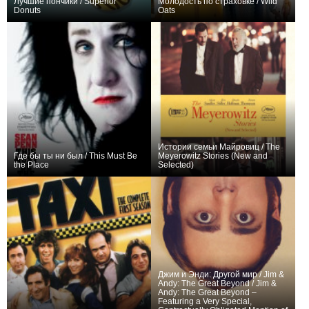
Лучшие пончики / Superior
Молодость по страховке / Wild
Donuts
Oats
+50
34
200
+7
Истории семьи Майровиц / The
Где бы ты ни был / This Must Be
Meyerowitz Stories (New and
the Place
Selected)
+5
−1
Джим и Энди: Другой мир / Jim &
Andy: The Great Beyond / Jim &
Andy: The Great Beyond –
Featuring a Very Special,