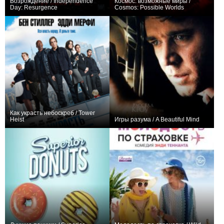
Возрождение / Independence
Космос: возможные миры /
Day: Resurgence
Cosmos: Possible Worlds
+171
+50
13
428
Как украсть небоскреб / Tower
Heist
Игры разума / A Beautiful Mind
+70
+91