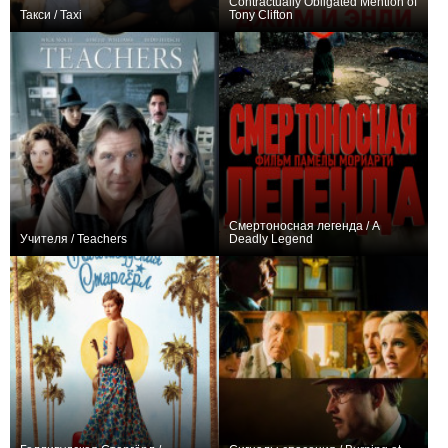
Contractually Obligated Mention of
Такси / Taxi
Tony Clifton
0
112
20
0
Смертоносная легенда / A
Учителя / Teachers
Deadly Legend
0
0