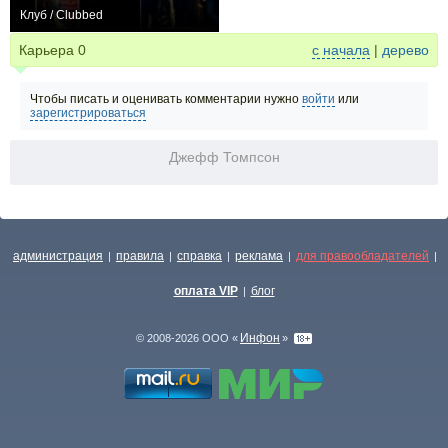
Клуб / Clubbed
0
Карьера
0
с начала
|
дерево
Чтобы писать и оценивать комментарии нужно
войти
или
зарегистрироваться
Джефф Томпсон
администрация
правила
справка
реклама
для правообладателей
|
|
|
|
|
оплата VIP
блог
|
Инфон
© 2008-2026 ООО «
»