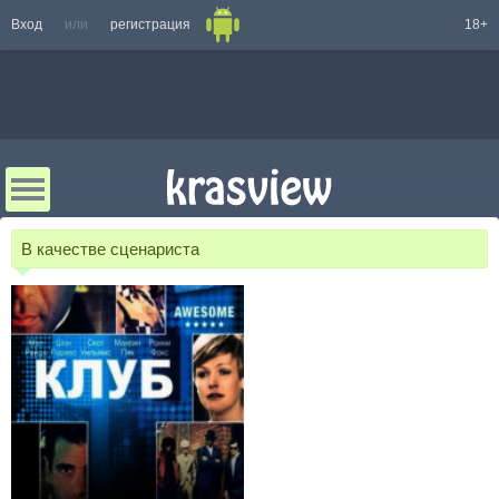
Вход
или
регистрация
18+
В качестве сценариста