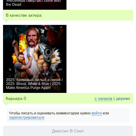
Унесенные смертью / Gone with
the Dead
0
В качестве актера
2025: Кровавый, белый и синий /
2025: Blood, White & Blue / 2025:
Make America Purge Again
+1
Карьера
0
с начала
|
дерево
Чтобы писать и оценивать комментарии нужно
войти
или
зарегистрироваться
Джастин В Смит