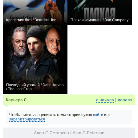
Красавчик Джо / Beautiful Joe
Плохая компания / Bad Company
0
0
Последний урожай / Dark Harvest
/ The Last Crop
0
Карьера
0
с начала
|
дерево
Чтобы писать и оценивать комментарии нужно
войти
или
зарегистрироваться
Алан С Петерсон / Alan C Peterson