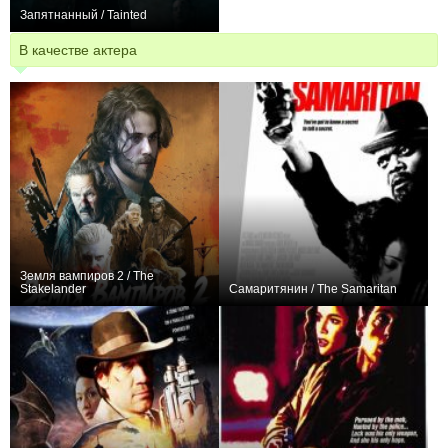
Запятнанный / Tainted
0
В качестве актера
Земля вампиров 2 / The
Stakelander
Самаритянин / The Samaritan
+12
−1