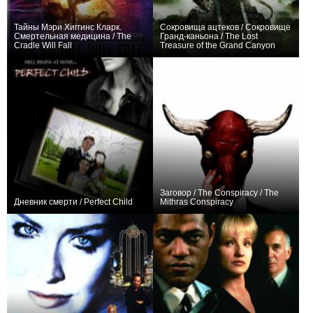
Тайны Мэри Хиггинс Кларк.
Сокровища ацтеков / Сокровище
Смертельная медицина / The
Гранд-каньона / The Lost
Cradle Will Fall
Treasure of the Grand Canyon
0
0
Заговор / The Conspiracy / The
Дневник смерти / Perfect Child
Mithras Conspiracy
−1
0