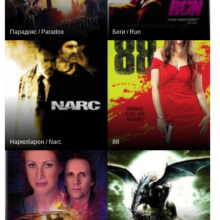
Парадокс / Paradox
Беги / Run
0
+3
Наркобарон / Narc
88
+3
−2