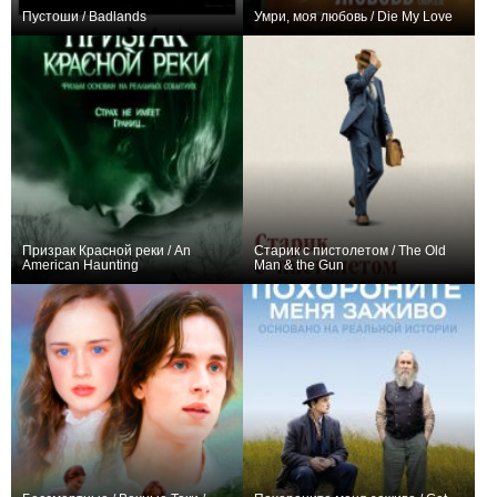
Пустоши / Badlands
Умри, моя любовь / Die My Love
+4
+1
Призрак Красной реки / An
Старик с пистолетом / The Old
American Haunting
Man & the Gun
+2
+6