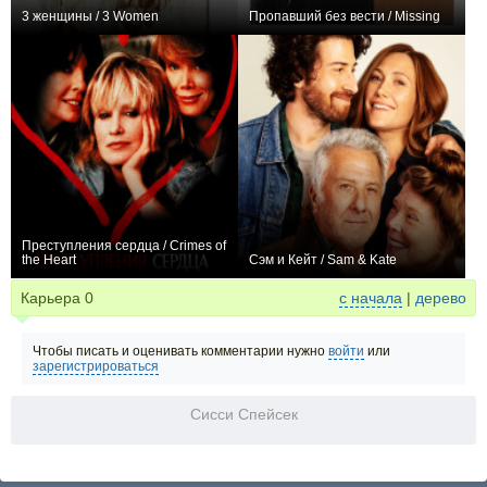
3 женщины / 3 Women
Пропавший без вести / Missing
0
0
Преступления сердца / Crimes of
the Heart
Сэм и Кейт / Sam & Kate
0
0
Карьера
0
с начала
|
дерево
Чтобы писать и оценивать комментарии нужно
войти
или
зарегистрироваться
Сисси Спейсек