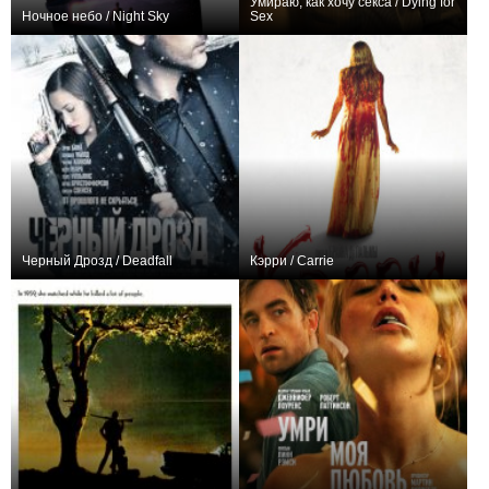
Умираю, как хочу секса / Dying for
Ночное небо / Night Sky
Sex
+47
8
411
+28
8
371
Черный Дрозд / Deadfall
Кэрри / Carrie
+4
+3