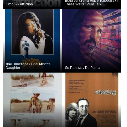
Если бы стены могли говорить / If
Скорбь / Affliction
These Walls Could Talk
0
+1
Дочь шахтера / Coal Miner's
Daughter
Де Пальма / De Palma
0
0