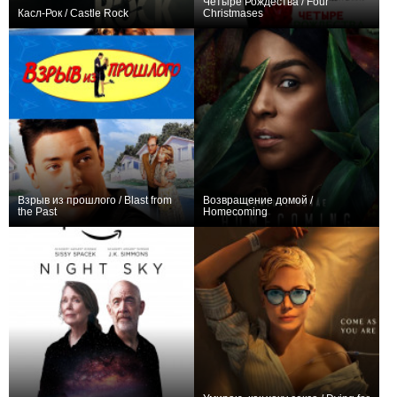
Четыре Рождества / Four
Касл-Рок / Castle Rock
Christmases
+629
22
3196
+48
Взрыв из прошлого / Blast from
Возвращение домой /
the Past
Homecoming
+89
+11
17
184