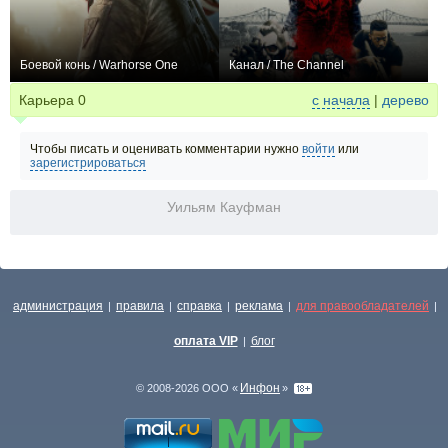
Боевой конь / Warhorse One
Канал / The Channel
+8
+1
Карьера
0
с начала
|
дерево
Чтобы писать и оценивать комментарии нужно
войти
или
зарегистрироваться
Уильям Кауфман
администрация
правила
справка
реклама
для правообладателей
|
|
|
|
|
оплата VIP
блог
|
Инфон
© 2008-2026 ООО «
»