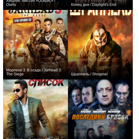
Хищник: Миссия «Осирис» /
Osiris
Конец дня / Daylight's End
+14
+11
Морпехи 3: В осаде / Jarhead 3:
The Siege
Шрапнель / Shrapnel
+1
+1