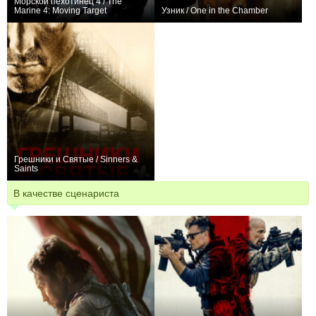
Морской пехотинец 4 / The
Marine 4: Moving Target
Узник / One in the Chamber
−1
0
Грешники и Святые / Sinners &
Saints
+2
В качестве сценариста