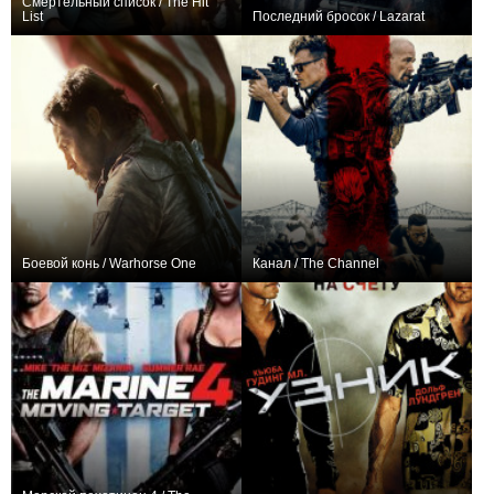
Смертельный список / The Hit
List
Последний бросок / Lazarat
+1
+1
Боевой конь / Warhorse One
Канал / The Channel
+8
+1