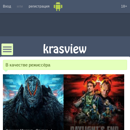
Вход
или
регистрация
18+
В качестве режиссёра