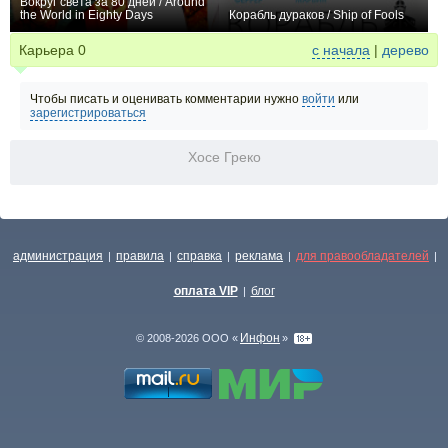
Вокруг света за 80 дней / Around
the World in Eighty Days
Корабль дураков / Ship of Fools
0
0
Карьера
0
с начала
|
дерево
Чтобы писать и оценивать комментарии нужно
войти
или
зарегистрироваться
Хосе Греко
администрация
правила
справка
реклама
для правообладателей
|
|
|
|
|
оплата VIP
блог
|
Инфон
© 2008-2026 ООО «
»