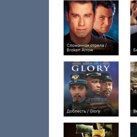
Сломанная стрела /
Broken Arrow
Б
+6
Доблесть / Glory
В
+4