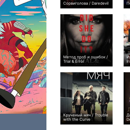
Сорвиголова / Daredevil
П
+2971
44
6941
Метод проб и ошибок /
И
Trial & Error
I
+5
23
106
Крученый мяч / Trouble
Д
with the Curve
D
+27