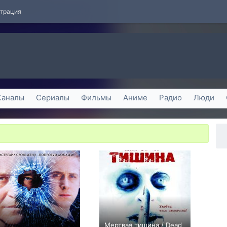
страция
Каналы
Сериалы
Фильмы
Аниме
Радио
Люди
Мертвая тишина / Dead