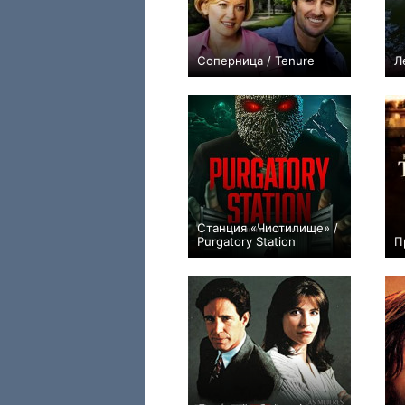
Соперница / Tenure
Л
−1
Станция «Чистилище» /
Purgatory Station
П
0