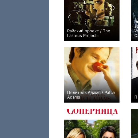
Э
з
Райский проект / The
V
Lazarus Project
Ca
+2
Целитель Адамс / Patch
Adams
П
+1