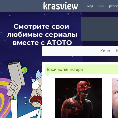
Вход
или
реги
Кино
В качестве актера