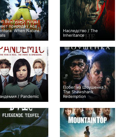
йс Вентура 2: Когда
овет природа / Ace
entura: When Nature
Наследство / The
lls
Inheritance
0
+5
Побег из Шоушенка /
The Shawshank
андемия / Pandemic
Redemption
+2
+1