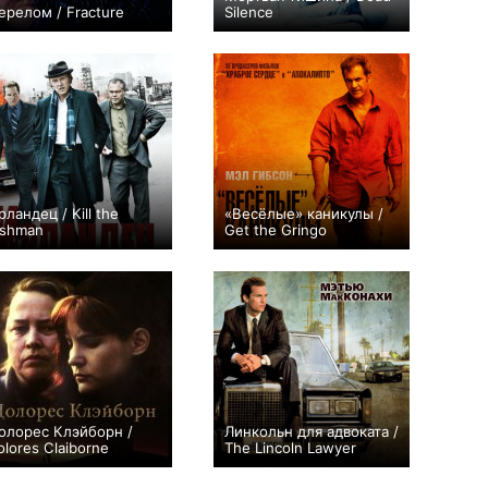
ерелом / Fracture
Silence
+125
+66
рландец / Kill the
«Весёлые» каникулы /
rishman
Get the Gringo
+87
+64
олорес Клэйборн /
Линкольн для адвоката /
olores Claiborne
The Lincoln Lawyer
+24
+3