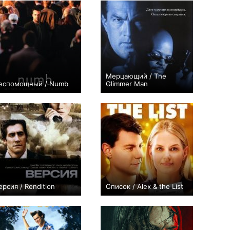
Мерцающий / The
еспомощный / Numb
Glimmer Man
+4
+4
ерсия / Rendition
Список / Alex & the List
+5
0