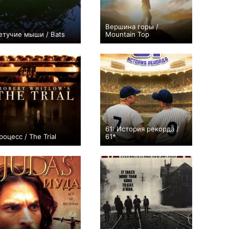
Вершина горы /
етучие мыши / Bats
Mountain Top
+2
0
61: История рекорда /
роцесс / The Trial
61*
0
0