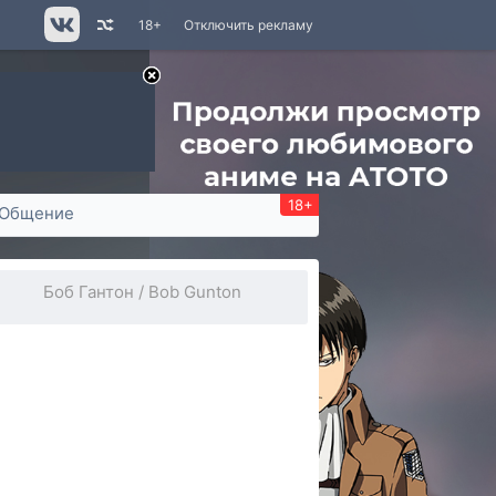
18+
Отключить рекламу
18+
Общение
Боб Гантон / Bob Gunton