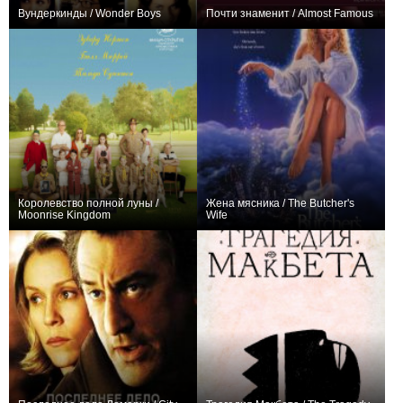
Вундеркинды / Wonder Boys
Почти знаменит / Almost Famous
+6
+8
Королевство полной луны /
Жена мясника / The Butcher's
Moonrise Kingdom
Wife
+1
+4