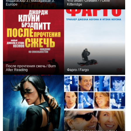
Мадагаскар 3 / Madagascar 3:
Что знает Оливия? / Olive
Europe
Kitteridge
+40
+58
2
600
После прочтения cжечь / Burn
After Reading
Фарго / Fargo
+70
+56