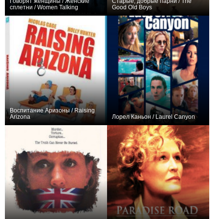
Говорят женщины / Женские
Старые, добрые парни / The
сплетни / Women Talking
Good Old Boys
+4
+1
Воспитание Аризоны / Raising
Arizona
Лорел Каньон / Laurel Canyon
+1
0