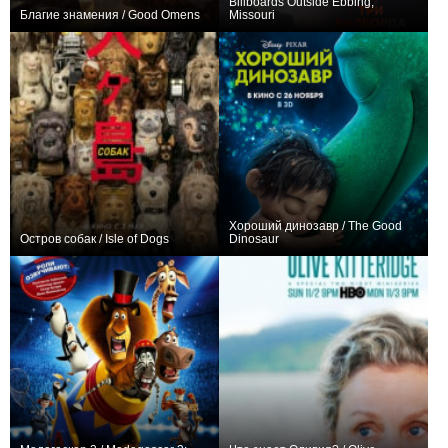
Billboards Outside Ebbing,
Благие знамения / Good Omens
Missouri
+847
14
6751
+301
Хороший динозавр / The Good
Остров собак / Isle of Dogs
Dinosaur
+120
+81