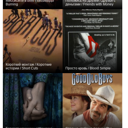
Миссисипи в огне / Mississippi
Положись на друзей / Друзья с
Burning
деньгами / Friends with Money
+8
0
Короткий монтаж / Короткие
истории / Short Cuts
Просто кровь / Blood Simple
+4
+1