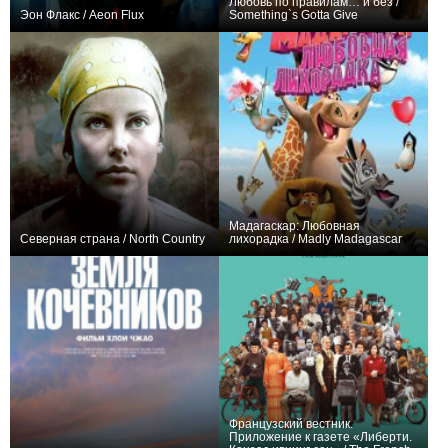
Любовь по правилам… и без /
Эон Флакс / Aeon Flux
Something`s Gotta Give
+41
+23
Мадагаскар: Любовная
Северная страна / North Country
лихорадка / Madly Madagascar
+26
+15
Французский вестник.
Приложение к газете «Либерти.