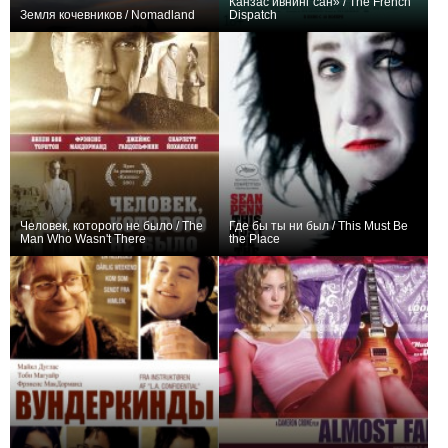
Канзас ивнинг сан» / The French
Земля кочевников / Nomadland
Dispatch
+31
+29
Человек, которого не было / The
Где бы ты ни был / This Must Be
Man Who Wasn't There
the Place
+16
+5