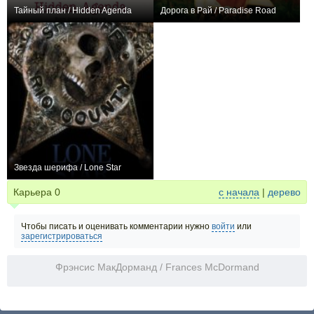
Тайный план / Hidden Agenda
Дорога в Рай / Paradise Road
+1
0
Звезда шерифа / Lone Star
0
Карьера
0
с начала
|
дерево
Чтобы писать и оценивать комментарии нужно
войти
или
зарегистрироваться
Фрэнсис МакДорманд / Frances McDormand