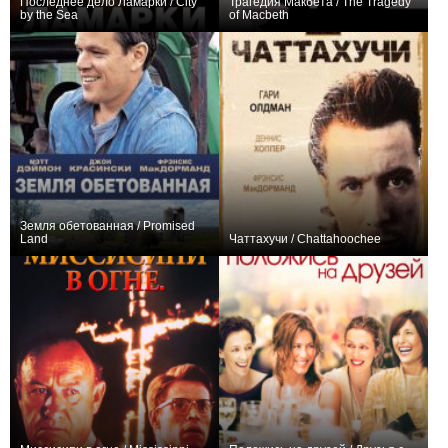
Последнее дело Ламарки / City
Трагедия Макбета / The Tragedy
by the Sea
of Macbeth
+4
+4
Земля обетованная / Promised
Land
Чаттахучи / Chattahoochee
0
+1