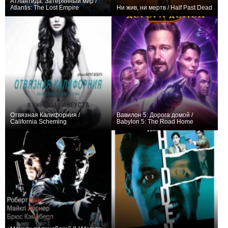
Атлантида: Затерянный мир /
Atlantis: The Lost Empire
Ни жив, ни мертв / Half Past Dead
+101
+10
Отвязная Калифорния /
Вавилон 5: Дорога домой /
California Scheming
Babylon 5: The Road Home
−2
+6