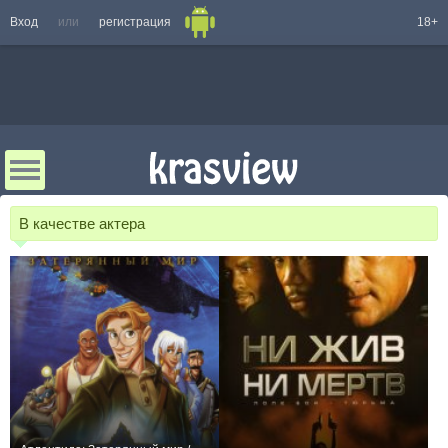
Вход
или
регистрация
18+
В качестве актера