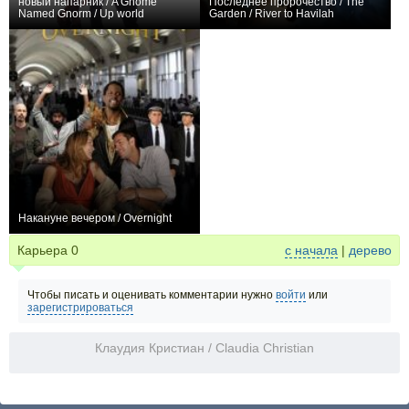
новый напарник / A Gnome
Последнее пророчество / The
Named Gnorm / Up world
Garden / River to Havilah
+1
+1
Накануне вечером / Overnight
0
Карьера
0
с начала
|
дерево
Чтобы писать и оценивать комментарии нужно
войти
или
зарегистрироваться
Клаудия Кристиан / Claudia Christian