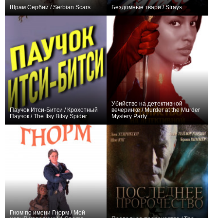
Шрам Сербии / Serbian Scars
Бездомные твари / Strays
0
0
Убийство на детективной
Паучок Итси-Битси / Крохотный
вечеринке / Murder at the Murder
Паучок / The Itsy Bitsy Spider
Mystery Party
+1
−1
Гном по имени Гнорм / Мой