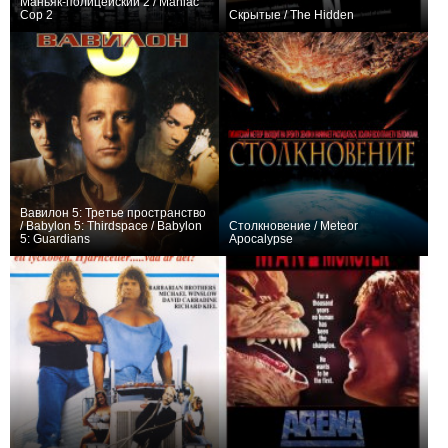
Маньяк-полицейский 2 / Maniac
Cop 2
Скрытые / The Hidden
+1
+11
Вавилон 5: Третье пространство
/ Babylon 5: Thirdspace / Babylon
Столкновение / Meteor
5: Guardians
Apocalypse
+1
+1