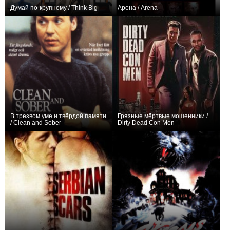
Думай по-крупному / Think Big
Арена / Arena
+1
0
В трезвом уме и твёрдой памяти
Грязные мёртвые мошенники /
/ Clean and Sober
Dirty Dead Con Men
+2
0