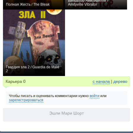
Вибратор Амитивилля /
Полная Жесть / The Bleak
Amityville Vibrator
0
0
Гвардия зла 2 / Guardia de Malé
2
0
Карьера
0
с начала
|
дерево
Чтобы писать и оценивать комментарии нужно
войти
или
зарегистрироваться
Эшли Мари Шорт