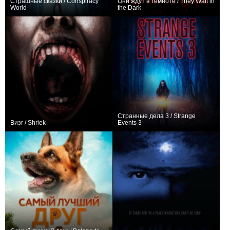
Страшные сказки / Conspiracy
Они ждут в темноте / They Wait in
World
the Dark
−1
−2
Странные дела 3 / Strange
Визг / Shriek
Events 3
0
−2