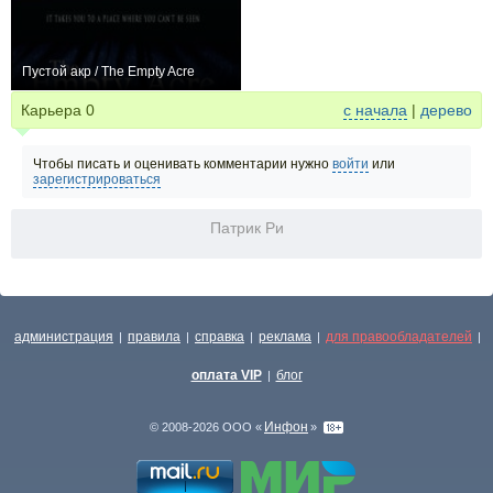
Пустой акр / The Empty Acre
0
Карьера
0
с начала
|
дерево
Чтобы писать и оценивать комментарии нужно
войти
или
зарегистрироваться
Патрик Ри
администрация
правила
справка
реклама
для правообладателей
|
|
|
|
|
оплата VIP
блог
|
Инфон
© 2008-2026 ООО «
»