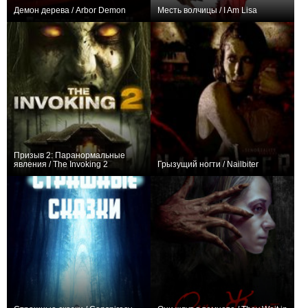
Демон дерева / Arbor Demon
Месть волчицы / I Am Lisa
+3
+1
Призыв 2: Паранормальные
явления / The Invoking 2
Грызущий ногти / Nailbiter
+2
−2