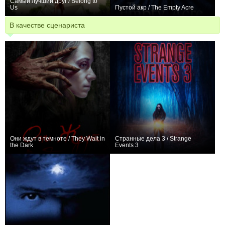
Самый лучший друг / Belong to
Us
Пустой акр / The Empty Acre
0
0
В качестве сценариста
Они ждут в темноте / They Wait in
Странные дела 3 / Strange
the Dark
Events 3
−2
−2