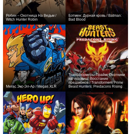
Робин – Охотница На Ведьм /
Бэтмен: Дурная кровь / Batman:
Witch Hunter Robin
Bad Blood
+34
26
231
+73
Трансформеры Прайм: Охотники
на чудовищ. Восстание
предаконов / Transformers Prime
Мегас Экс-Эл-Ар / Megas XLR
Beast Hunters: Predacons Rising
+4
26
51
+11