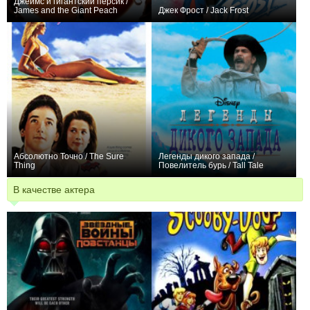
Джеймс и гигантский персик /
James and the Giant Peach
Джек Фрост / Jack Frost
+2
+1
Абсолютно Точно / The Sure
Легенды дикого запада /
Thing
Повелитель бурь / Tall Tale
+1
0
В качестве актера