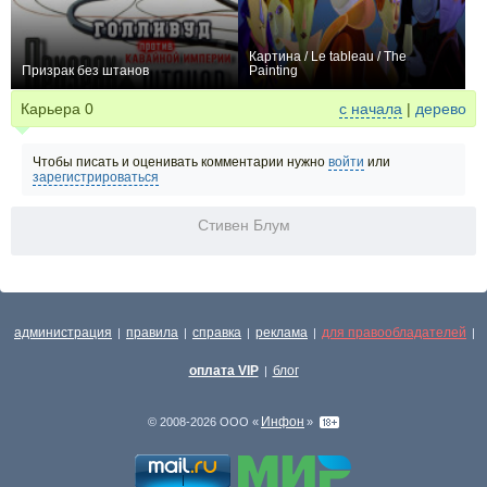
Картина / Le tableau / The
Призрак без штанов
Painting
+1
0
Карьера
0
с начала
|
дерево
Чтобы писать и оценивать комментарии нужно
войти
или
зарегистрироваться
Стивен Блум
администрация
правила
справка
реклама
для правообладателей
|
|
|
|
|
оплата VIP
блог
|
Инфон
© 2008-2026 ООО «
»