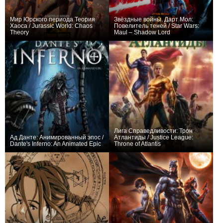
Мир Юрского периода Теория
Звёздные войны. Дарт Мол:
Хаоса / Jurassic World: Chaos
Повелитель теней / Star Wars:
Theory
Maul – Shadow Lord
+118
39
661
+185
11
1221
Лига Справедливости: Трон
Ад Данте: Анимированный эпос /
Атлантиды / Justice League:
Dante's Inferno: An Animated Epic
Throne of Atlantis
+29
1
454
+45