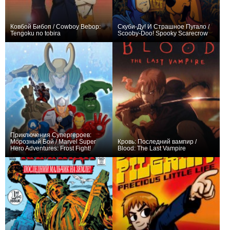
Ковбой Бибоп / Cowboy Bebop:
Скуби-Ду! И Страшное Пугало /
Tengoku no tobira
Scooby-Doo! Spooky Scarecrow
+30
+4
Приключения Супергероев:
Морозный Бой / Marvel Super
Кровь: Последний вампир /
Hero Adventures: Frost Fight!
Blood: The Last Vampire
+14
+16