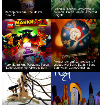
Зеленый Фонарь: Изумрудные
Мастер очистки / The Master
рыцари / Green Lantern: Emerald
Cleanse
Knights
+4
+1
Рождественский 24-морковный
Лего Манки Кид: Рождение Героя
спецвыпуск Багза Банни / Bugs
/ Lego Monkie Kid: A Hero Is Born
Bunny's 24-Carrot Christmas
+1
+1