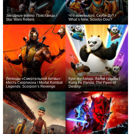
Звездные войны: Повстанцы /
Что новенького, Скуби-Ду? /
Star Wars Rebels
What`s New, Scooby-Doo?
+1708
79
2098
+114
42
1255
Легенды «Смертельной битвы»:
Кунг-фу панда: Лапки судьбы /
Месть Скорпиона / Mortal Kombat
Kung Fu Panda: The Paws of
Legends: Scorpion’s Revenge
Destiny
+564
+61
26
515