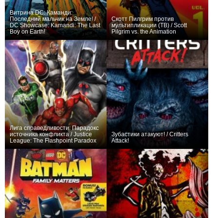
Витрина DC: Каманди:
Последний мальчик на Земле! /
Скотт Пилгрим против
DC Showcase: Kamandi: The Last
мультипликации (ТВ) / Scott
Boy on Earth!
Pilgrim vs. the Animation
+21
+5
Лига справедливости: Парадокс
источника конфликта / Justice
Зубастики атакуют! / Critters
League: The Flashpoint Paradox
Attack!
+5
+3