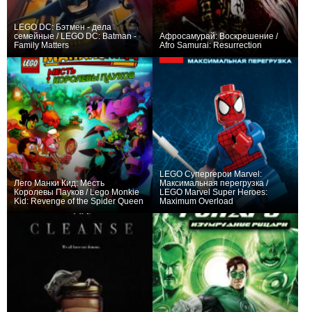
LEGO DC: Бэтмен - дела
семейные / LEGO DC: Batman -
Афросамурай: Воскрешение /
Family Matters
Afro Samurai: Resurrection
+5
+7
LEGO Супергерои Marvel:
Лего Манки Кид: Месть
Максимальная перегрузка /
Королевы Пауков / Lego Monkie
LEGO Marvel Super Heroes:
Kid: Revenge of the Spider Queen
Maximum Overload
+2
+1