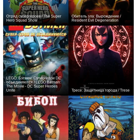
Отряд супергероев / The Super
Обитель зла: Вырождение /
Hero Squad Show
Resident Evil Degeneration
+6
52
103
+32
LEGO: Бэтмен: Супергерои DC
объединяются / LEGO Batman:
The Movie - DC Super Heroes
Unite
Тресе: Защитница города / Trese
+4
+26
6
222