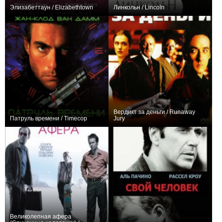
Элизабеттаун / Elizabethtown
Линкольн / Lincoln
+16
+11
Вердикт за деньги / Runaway
Патруль времени / Timecop
Jury
+20
+12
Великолепная афера