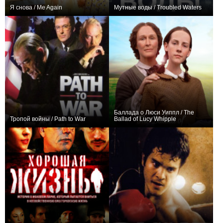
Я снова / Me Again
Мутные воды / Troubled Waters
0
0
Баллада о Люси Уиппл / The
Тропой войны / Path to War
Ballad of Lucy Whipple
0
0