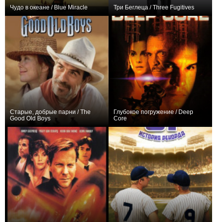
Чудо в океане / Blue Miracle
Три Беглеца / Three Fugitives
0
+3
Старые, добрые парни / The
Глубокое погружение / Deep
Good Old Boys
Core
+1
0