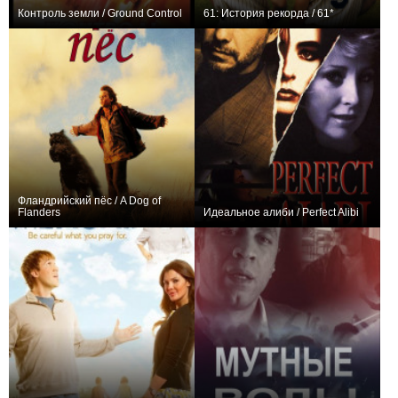
Контроль земли / Ground Control
61: История рекорда / 61*
0
0
Фландрийский пёс / A Dog of
Flanders
Идеальное алиби / Perfect Alibi
+1
0