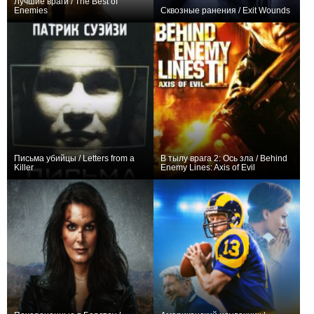
Лучшие враги / The Best of
Enemies
Сквозные ранения / Exit Wounds
+12
+10
Письма убийцы / Letters from a
В тылу врага 2: Ось зла / Behind
Killer
Enemy Lines: Axis of Evil
+5
0