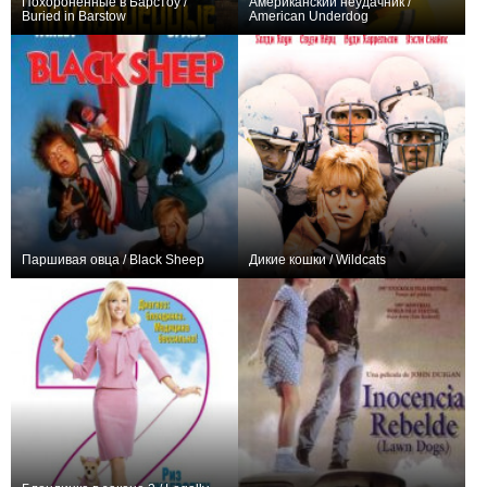
Похороненные в Барстоу /
Американский неудачник /
Buried in Barstow
American Underdog
+2
+8
Паршивая овца / Black Sheep
Дикие кошки / Wildcats
+2
+7