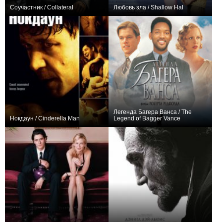
Соучастник / Collateral
Любовь зла / Shallow Hal
+216
+65
Легенда Багера Ванса / The
Нокдаун / Cinderella Man
Legend of Bagger Vance
+47
+37