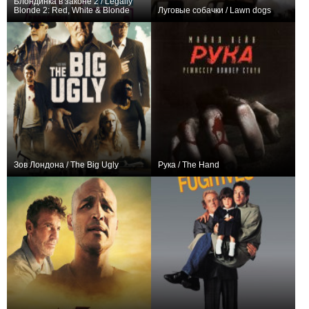
Блондинка в законе 2 / Legally
Blonde 2: Red, White & Blonde
Луговые собачки / Lawn dogs
0
+4
Зов Лондона / The Big Ugly
Рука / The Hand
0
+1