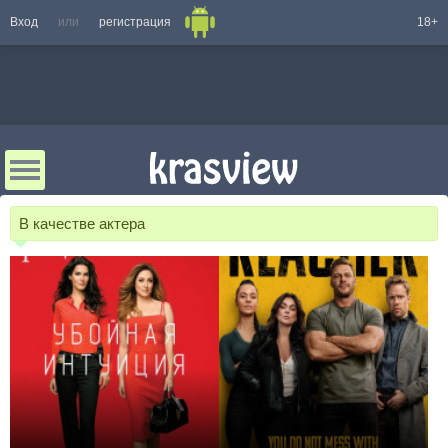
Вход
или
регистрация
18+
В качестве актера