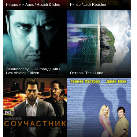
Риццоли и Айлс / Rizzoli & Isles
Ричер / Jack Reacher
+963
105
1900
+1831
24
9141
Законопослушный гражданин /
Law Abiding Citizen
Остров / The I-Land
+366
+74
7
557