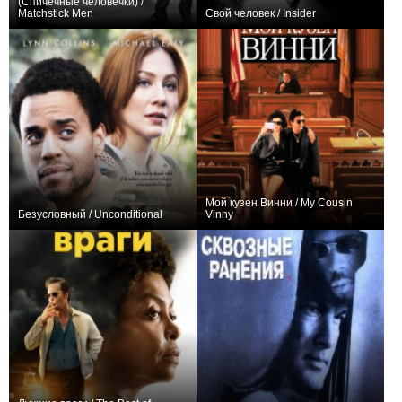
(Спичечные человечки) /
Matchstick Men
Свой человек / Insider
+7
+10
Мой кузен Винни / My Cousin
Безусловный / Unconditional
Vinny
+10
+36