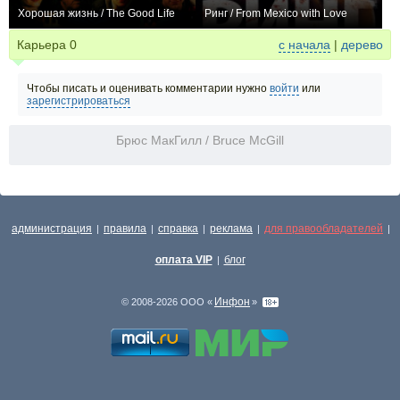
Хорошая жизнь / The Good Life
Ринг / From Mexico with Love
0
0
Карьера
0
с начала
|
дерево
Чтобы писать и оценивать комментарии нужно
войти
или
зарегистрироваться
Брюс МакГилл / Bruce McGill
администрация
правила
справка
реклама
для правообладателей
|
|
|
|
|
оплата VIP
блог
|
Инфон
© 2008-2026 ООО «
»