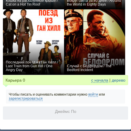
Кошка на раскалённой крыше /
Вокруг света за 80 дней / Around
Cat on a Hot Tin Roof
the World in Eighty Days
+1
0
Последний поезд из Ган Хилл /
Last Train from Gun Hill / One
Случай с Бедфордом / The
Angry Day
Bedford Incident
0
0
Карьера
0
с начала
|
дерево
Чтобы писать и оценивать комментарии нужно
войти
или
зарегистрироваться
Джеймс По