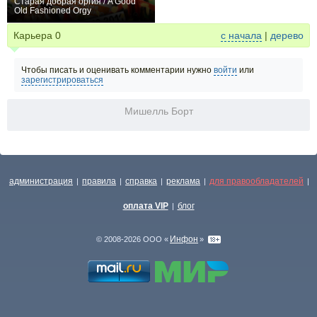
Старая добрая оргия / A Good
Old Fashioned Orgy
+1
Карьера
0
с начала
|
дерево
Чтобы писать и оценивать комментарии нужно
войти
или
зарегистрироваться
Мишелль Борт
администрация
правила
справка
реклама
для правообладателей
|
|
|
|
|
оплата VIP
блог
|
Инфон
© 2008-2026 ООО «
»