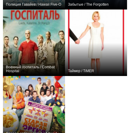
Полиция Гавайев / Hawaii Five-O
Забытые / The Forgotten
+1363
240
1422
+3
17
78
Военный госпиталь / Combat
Hospital
Таймер / TiMER
+3
13
31
+11