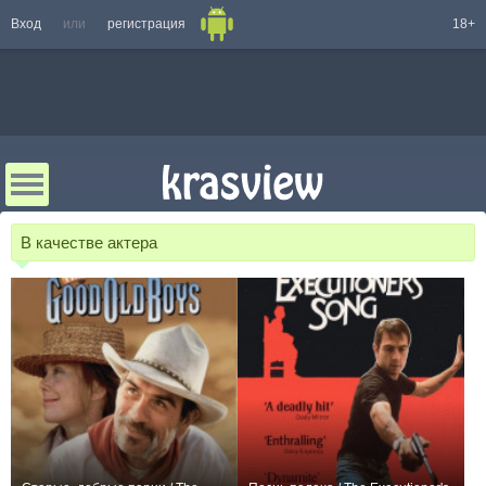
Вход
или
регистрация
18+
В качестве актера