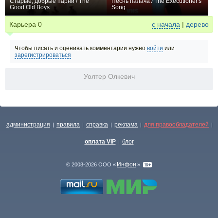
Старые, добрые парни / The
Песнь палача / The Executioner's
Good Old Boys
Song
+1
0
Карьера
0
с начала
|
дерево
Чтобы писать и оценивать комментарии нужно
войти
или
зарегистрироваться
Уолтер Олкевич
администрация
правила
справка
реклама
для правообладателей
|
|
|
|
|
оплата VIP
блог
|
Инфон
© 2008-2026 ООО «
»