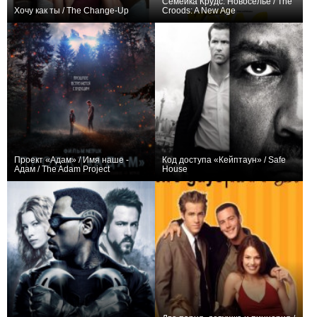
Семейка Крудс: Новоселье / The
Хочу как ты / The Change-Up
Croods: A New Age
+115
+114
Проект «Адам» / Имя наше -
Код доступа «Кейптаун» / Safe
Адам / The Adam Project
House
+358
+150