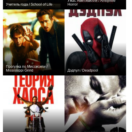
Ужас Амитивилля / Amityville
Учитель года / School of Life
Horror
+38
0
Прогулка по Миссисипи /
Mississippi Grind
Дэдпул / Deadpool
+10
+2