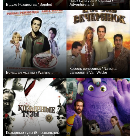
Парк культуры и отдыха /
В духе Рождества / Spirited
Adventureland
+67
+13
Король вечеринок / National
Большая жратва / Waiting...
Lampoon`s Van Wilder
+22
+17
Козырные тузы (В правильном