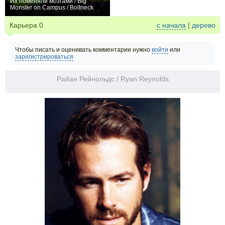
Их поменяли мозгами / Big
Monster on Campus / Boltneck
0
Карьера
0
с начала
|
дерево
Чтобы писать и оценивать комментарии нужно
войти
или
зарегистрироваться
Райан Рейнольдс / Ryan Reynolds