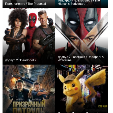
Телохранитель киллера / The
Предложение / The Proposal
Hitman's Bodyguard
+450
+440
Дэдпул и Росомаха / Deadpool &
Дэдпул 2 / Deadpool 2
Wolverine
+359
+476