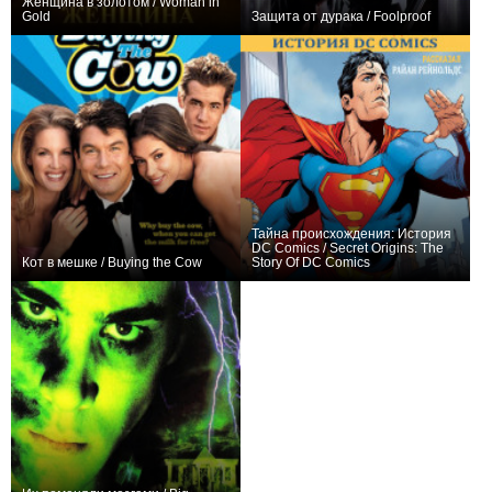
Женщина в золотом / Woman in
Gold
Защита от дурака / Foolproof
0
+5
Тайна происхождения: История
DC Comics / Secret Origins: The
Кот в мешке / Buying the Cow
Story Of DC Comics
+2
+2