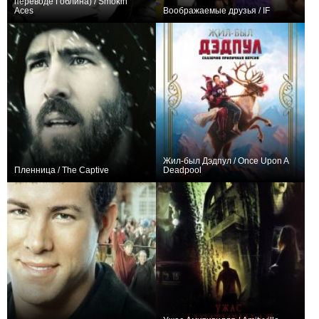
переводе Гоблина) / Smokin'
Aces
Воображаемые друзья / IF
+38
+49
Жил-был Дэдпул / Once Upon A
Пленница / The Captive
Deadpool
+22
+19