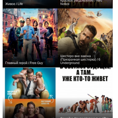
Красное уведомление / Red
Живое / Life
Notice
+148
+290
Шестеро вне закона
(Призрачная шестерка) / 6
Главный герой / Free Guy
Underground
+522
+285