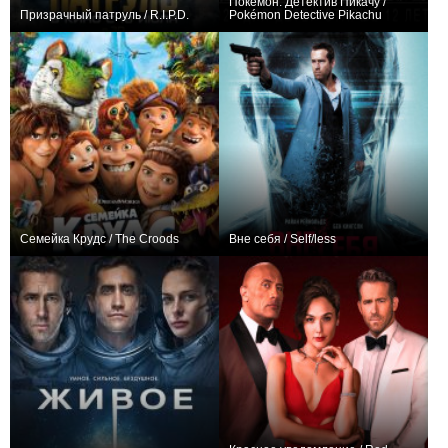
Покемон: Детектив Пикачу /
Призрачный патруль / R.I.P.D.
Pokémon Detective Pikachu
+308
+206
Семейка Крудс / The Croods
Вне себя / Self/less
+180
+637