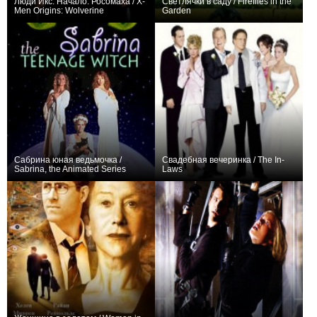
Люди Икс: Начало: Росомаха / X-
Светлячки в саду / Fireflies in the
Men Origins: Wolverine
Garden
+3
+4
Сабрина юная ведьмочка /
Свадебная вечеринка / The In-
Sabrina, the Animated Series
Laws
+4
+1