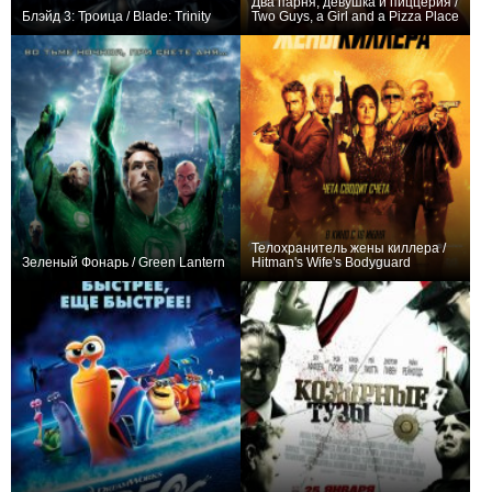
Два парня, девушка и пиццерия /
Блэйд 3: Троица / Blade: Trinity
Two Guys, a Girl and a Pizza Place
+60
+75
81
142
Телохранитель жены киллера /
Зеленый Фонарь / Green Lantern
Hitman's Wife's Bodyguard
+116
+75