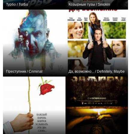
Турбо / Turbo
Козырные тузы / Smokin
+69
+40
Преступник / Criminal
Да, возможно... / Definitely, Maybe
+118
+48