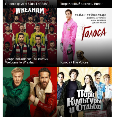
Просто друзья / Just Friends
Погребенный заживо / Buried
+21
+25
Добро пожаловать в Рексэм /
Welcome to Wrexham
Голоса / The Voices
+62
48
253
+68