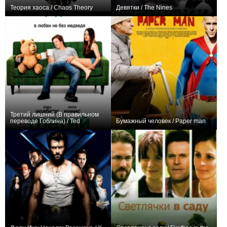
Теория хаоса / Chaos Theory
Девятки / The Nines
+7
+3
Третий лишний (В правильном
переводе Гоблина) / Ted
Бумажный человек / Paper man
+2
+4