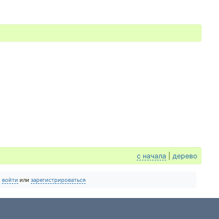
с начала
|
дерево
о
войти
или
зарегистрироваться