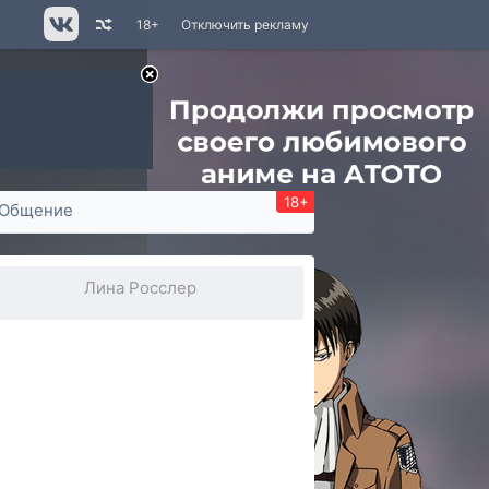
18+
Отключить рекламу
18+
Общение
Лина Росслер