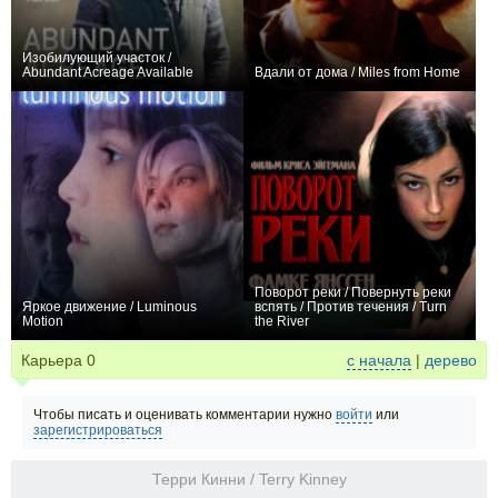
Изобилующий участок /
Abundant Acreage Available
Вдали от дома / Miles from Home
+2
0
Поворот реки / Повернуть реки
Яркое движение / Luminous
вспять / Против течения / Turn
Motion
the River
0
0
Карьера
0
с начала
|
дерево
Чтобы писать и оценивать комментарии нужно
войти
или
зарегистрироваться
Терри Кинни / Terry Kinney