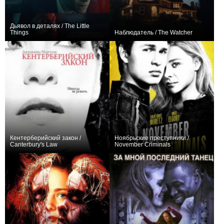
Дьявол в деталях / The Little
Things
Наблюдатель / The Watcher
+111
+38
7
974
Кентерберийский закон /
Ноябрьские преступники /
Canterbury's Law
November Criminals
+3
7
23
+1