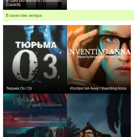
В одно ухо влетело / Diminished
Capacity
+2
В качестве актера
Тюрьма Оз / Oz
Изобретая Анну / Inventing Anna
+930
57
919
+98
9
1194