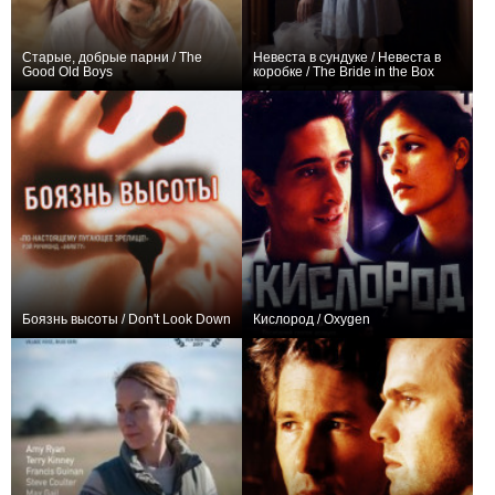
Старые, добрые парни / The
Невеста в сундуке / Невеста в
Good Old Boys
коробке / The Bride in the Box
+1
−1
Боязнь высоты / Don't Look Down
Кислород / Oxygen
0
0