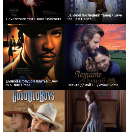
За мной последний танец / Save
Похитители тел / Body Snatchers
the Last Dance
+5
+1
Дьявол в голубом платье / Devil
in a Blue Dress
Летите домой / Fly Away Home
+1
+2