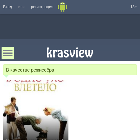
Вход
или
регистрация
18+
В качестве режиссёра