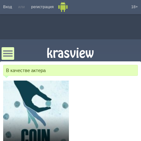
Вход
или
регистрация
18+
В качестве актера