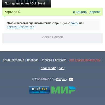
Похищение монет / Coin Heist
−2
Карьера
0
с начала
|
дерево
Чтобы писать и оценивать комментарии нужно
войти
или
зарегистрироваться
Алекс Саксон
администрация
правила
справка
реклама
для правообладателей
|
|
|
|
|
оплата VIP
блог
|
Инфон
© 2008-2026 ООО «
»