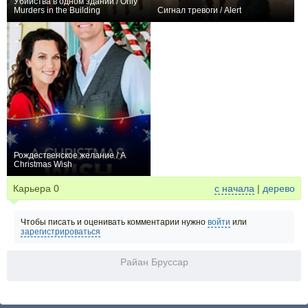
Убийства в одном здании / Only
Murders in the Building
Сигнал тревоги / Alert
+942
50
3608
+40
30
489
Рождественское желание / A
Christmas Wish
+1
Карьера
0
с начала
|
дерево
Чтобы писать и оценивать комментарии нужно
войти
или
зарегистрироваться
Райан Бруссар