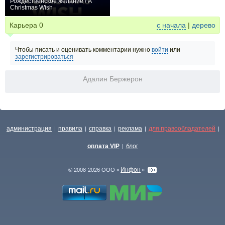
Рождественское желание / A
Christmas Wish
+1
Карьера
0
с начала
|
дерево
Чтобы писать и оценивать комментарии нужно
войти
или
зарегистрироваться
Адалин Бержерон
администрация
правила
справка
реклама
для правообладателей
|
|
|
|
|
оплата VIP
блог
|
Инфон
© 2008-2026 ООО «
»