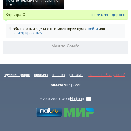
Пока не погаснут огни / After the
Fire
0
Карьера
0
с начала
|
дерево
Чтобы писать и оценивать комментарии нужно
войти
или
зарегистрироваться
Макита Самба
администрация
правила
справка
реклама
для правообладателей
|
|
|
|
|
оплата VIP
блог
|
Инфон
© 2008-2026 ООО «
»