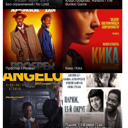
Клаустрофобы. Начало / The
Без ограничений / No Limit
Bunker Game
+3
22
78
−5
Проспер / Prosper
Кика / Kika
0
0
Париж, 13-й округ / Les