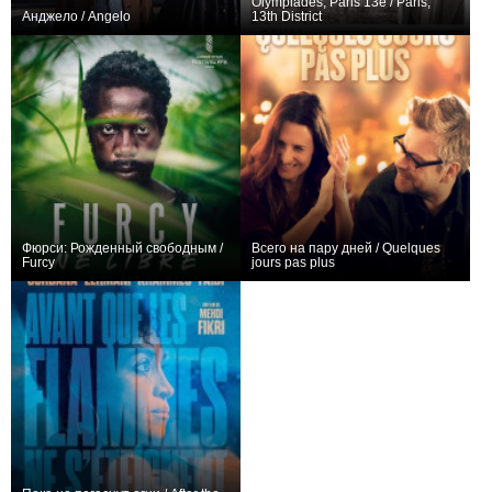
Olympiades, Paris 13e / Paris,
Анджело / Angelo
13th District
0
+1
Фюрси: Рожденный свободным /
Всего на пару дней / Quelques
Furcy
jours pas plus
0
0