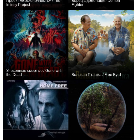
Проект «Бесконечность» / The
Борец с демонами / Demon
Infinity Project
Fighter
0
−1
Унесенные смертью / Gone with
the Dead
Вольная Пташка / Free Byrd
0
0