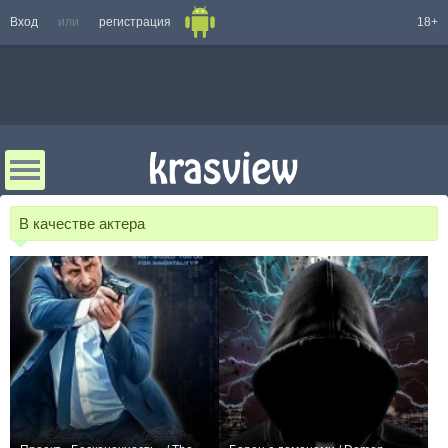
Вход
или
регистрация
18+
В качестве актера