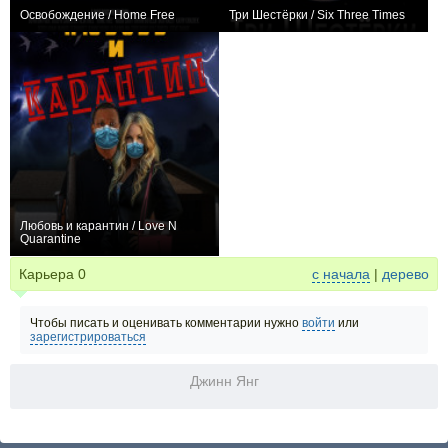
Освобождение / Home Free
Три Шестёрки / Six Three Times
0
0
Любовь и карантин / Love N
Quarantine
0
Карьера
0
с начала
|
дерево
Чтобы писать и оценивать комментарии нужно
войти
или
зарегистрироваться
Джинн Янг