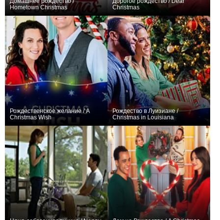
Домашнее рождество /
Дорогое рождество / Dear
Hometown Christmas
Christmas
0
+2
Рождественское желание / A
Рождество в Луизиане /
Christmas Wish
Christmas in Louisiana
+1
0