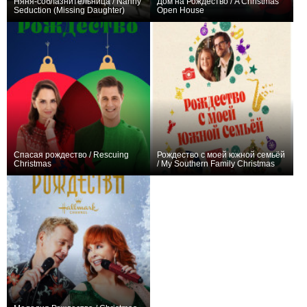
Няня-соблазнительница / Nanny
Дом на Рождество / A Christmas
Seduction (Missing Daughter)
Open House
0
0
Спасая рождество / Rescuing
Рождество с моей южной семьёй
Christmas
/ My Southern Family Christmas
+2
0