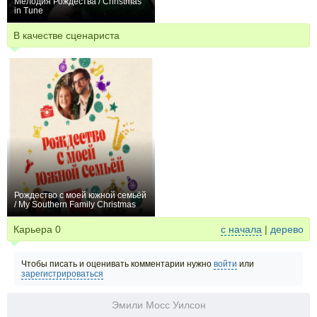
Мелодия Рождества / Christmas
in Tune
0
В качестве сценариста
Рождество с моей южной семьёй
/ My Southern Family Christmas
0
Карьера
0
с начала
|
дерево
Чтобы писать и оценивать комментарии нужно
войти
или
зарегистрироваться
Эмили Мосс Уилсон