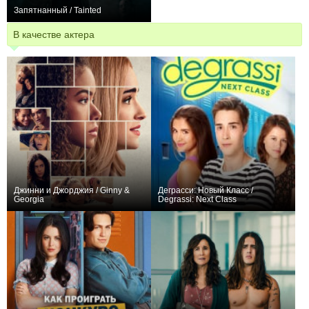
Запятнанный / Tainted
0
В качестве актера
Джинни и Джорджия / Ginny &
Деграсси: Новый Класс /
Georgia
Degrassi: Next Class
+504
30
4572
+4
40
96