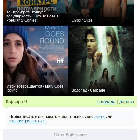
Как проиграть конкурс
популярности / How to Lose a
Popularity Contest
Сьюз / Suze
+1
+2
Мэри возвращается / Mary Goes
Round
Водопад / Cascade
0
+1
Карьера
0
с начала
|
дерево
Чтобы писать и оценивать комментарии нужно
войти
или
зарегистрироваться
Сара Вайсгласс