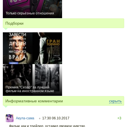
Только серьёзные отношения
+1
Подборки
Премия "Сезар" за лучший
фильм на иностранном языке
26
Информативные комментарии
скрыть
Акула-сама
17:30 06.10.2017
+3
○
Фильм, как и трейлер, оставил двоякое чувство.