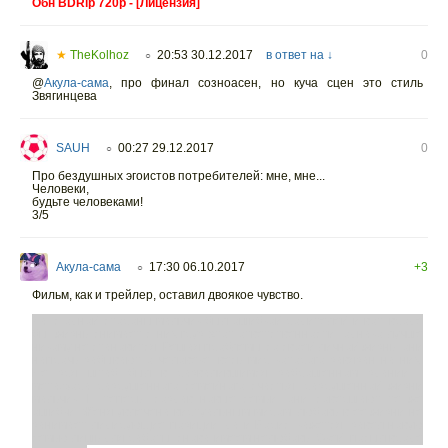
Обн BDRip 720р - [Лицензия]
★
TheKolhoz
20:53 30.12.2017
в ответ на ↓
0
○
@
Акула-сама
,
про финал созноасен, но куча сцен это стиль
Звягинцева
SAUH
00:27 29.12.2017
0
○
Про бездушных эгоистов потребителей: мне, мне...
Человеки,
будьте человеками!
3/5
Акула-сама
17:30 06.10.2017
+3
○
Фильм, как и трейлер, оставил двоякое чувство.
Да, с одной стороны,мальчик был ошибкой родителей и вот, вроде
бы, жизнь снимает с них груз этот ответственности, однако лучше
никому не становится. Решая проблемы со своей личной жизнь, они
напрочь забывают о человеке, весь мир которого завязан на них.
Не зря штаб был в развалившимся заброшенном здании -
метафора разрушенного семейного счастья, разрушенной жизни
мальчик. И теперь, создав новые семьи, они совершают те же
ошибки: Женя увлечена виртуальным миром, любовь в ее жизни не
занимает лидирующие позиции, да и Борис, кажется, завел новую
семью лишь для работы, снова имеем нелюбовь. Окей, посыл вроде