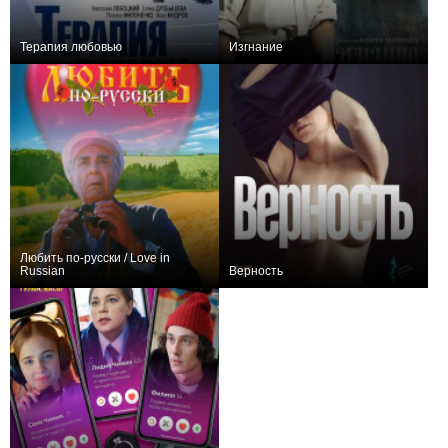
Терапия любовью
Изгнание
+1
0
Любить по-русски / Love in
Russian
Верность
+1
−3