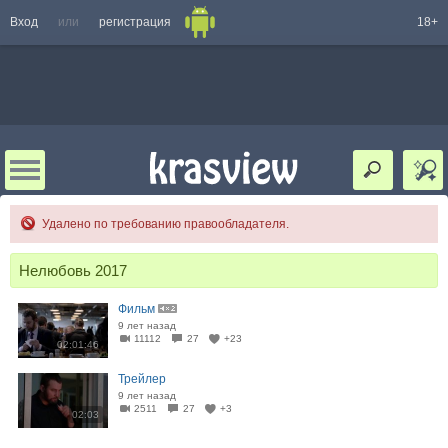
Вход
или
регистрация
18+
Удалено по требованию правообладателя.
Нелюбовь 2017
Фильм
9 лет назад
11112
27
+23
02:01:46
Трейлер
9 лет назад
2511
27
+3
02:03