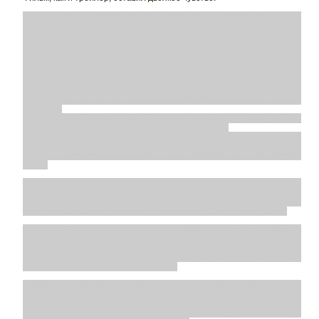
Да, с одной стороны,мальчик был ошибкой родителей и вот, вроде
бы, жизнь снимает с них груз этот ответственности, однако лучше
никому не становится. Решая проблемы со своей личной жизнь, они
напрочь забывают о человеке, весь мир которого завязан на них.
Не зря штаб был в развалившимся заброшенном здании -
метафора разрушенного семейного счастья, разрушенной жизни
мальчик. И теперь, создав новые семьи, они совершают те же
ошибки: Женя увлечена виртуальным миром, любовь в ее жизни не
занимает лидирующие позиции, да и Борис, кажется, завел новую
семью лишь для работы, снова имеем нелюбовь. Окей, посыл вроде
читается.
НООООО присутствует ряд огромных минусов, которые портят
впечатление от фильма, начнем по нарастающей:
- герои не запоминаются. совершенно. если бы не описание
фильма, я бы не вспомнила, как же там кого звали. Возможно, это
какой-то режиссерский ход (мб отождествление), он как по мне ну
такое.
- очень затянуто. да, хотели хронометраж увеличить, отсюда и куча
бессмысленных и затянутых перебивок (они красивые, но
бесполезные). Опять же, может хотели сделать акцент на
монотонности жизни этих людей, но меня это очень раздражало
- этот пункт может показаться не минусом, а скорее плюсом
некоторым: слишком затянут постельные сцены. может вы хотели
молодежь этим завлечь, но мне показалось, что это лишнее. не
сказала бы, что консервативных взглядов, но считаю, что в данном
случае как-то неуместно это все было
- финал. оставили его таким, ладно, допустим. но он оставляет
ощущение недосказанности. да, хэппи энда тут не может быть,
мальчик, если бы он появился, опять стал бы обузой, ему нет места
в новых жизнях его родителей. но все-таки, мне кажется, стоило