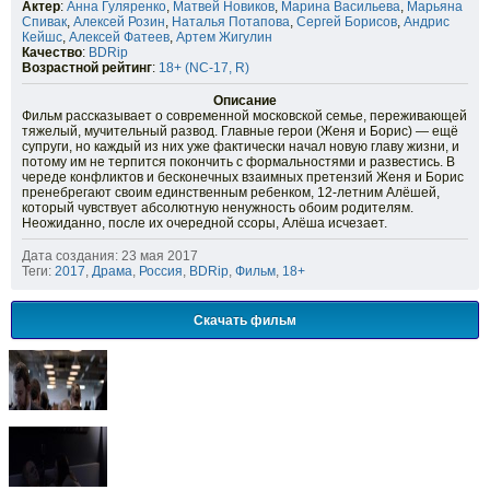
Актер
:
Анна Гуляренко
,
Матвей Новиков
,
Марина Васильева
,
Марьяна
Спивак
,
Алексей Розин
,
Наталья Потапова
,
Сергей Борисов
,
Андрис
Кейшс
,
Алексей Фатеев
,
Артем Жигулин
Качество
:
BDRip
Возрастной рейтинг
:
18+ (NC-17, R)
Описание
Фильм рассказывает о современной московской семье, переживающей
тяжелый, мучительный развод. Главные герои (Женя и Борис) — ещё
супруги, но каждый из них уже фактически начал новую главу жизни, и
потому им не терпится покончить с формальностями и развестись. В
череде конфликтов и бесконечных взаимных претензий Женя и Борис
пренебрегают своим единственным ребенком, 12-летним Алёшей,
который чувствует абсолютную ненужность обоим родителям.
Неожиданно, после их очередной ссоры, Алёша исчезает.
Дата создания: 23 мая 2017
Теги:
2017
,
Драма
,
Россия
,
BDRip
,
Фильм
,
18+
Скачать фильм