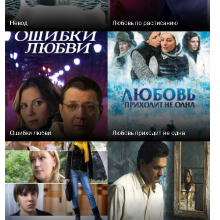
Невод
Любовь по расписанию
0
0
Ошибки любви
Любовь приходит не одна
0
0