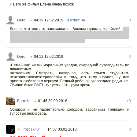
На его же фильм Елена очень похож
Dero
04:39 12.02.2019
в ответ на ↓
0
○
Дошло, что мне это напоминает - Беспомощность, корейский.
Там
тоже с плана реки началось, и неспроста... тут такое ощущение, что
тоже, намек на то, что мальчик утопился. Ну и что куртку нашли, не
май месяц, куда бы еще он без нее пошел.
Dero
04:12 12.02.2019
0
○
"Семейная" жизнь моральных уродов, очередной путеводитель по
личностным
патологиям. Смотреть, наверное, есть смысл студентам-
психологам/психотерапевтам и тому, кто тему изучает, ну или
просто любителям чернухи. Бедный ребенок, угораздило родиться.
Обидно было BMTH тут услышать, руки прочь.
Burrrch
01:46 30.09.2018
+3
○
Оскаром и не пахнет,только холодом, зассаными тряпками и
тупостью режиссера.
★
Frost 1k48
14:37 03.02.2018
0
○