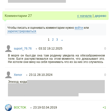
хоть как-то пояснить, что же с ним стало.
Комментарии
27
с начала
|
дерево
Чтобы писать и оценивать комментарии нужно
войти
или
зарегистрироваться
1
2
3
→
suport_76.76
03:32 19.12.2025
0
○
В морге он был,где она там родинку увидела на обезабраженном
теле. Батя расчувствовался на этом моменте, что доказывает это.
Ни хотели они вину на себя принимать что из за них это случилось
Xenor
23:11 28.10.2024
0
○
Эпизод когда
родители обсуждают пацана ,а он за дверью стоит и
беззвучно рыдает, это прям в самое сердце. Себя вспомнила.
Чувствуешь себя в этот момент самым одиноким и несчастным
существом во вселенной. И я тоже хотела Роскомнадзорнуться в
детстве. Считала себя неправильной, ненужной((
BOCTOK
23:19 02.04.2019
+1
○