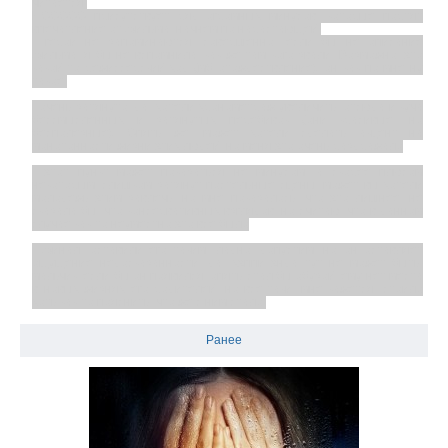
читается.
НООООО присутствует ряд огромных минусов, которые портят
впечатление от фильма, начнем по нарастающей:
- герои не запоминаются. совершенно. если бы не описание
фильма, я бы не вспомнила, как же там кого звали. Возможно, это
какой-то режиссерский ход (мб отождествление), он как по мне ну
такое.
- очень затянуто. да, хотели хронометраж увеличить, отсюда и куча
бессмысленных и затянутых перебивок (они красивые, но
бесполезные). Опять же, может хотели сделать акцент на
монотонности жизни этих людей, но меня это очень раздражало
- этот пункт может показаться не минусом, а скорее плюсом
некоторым: слишком затянут постельные сцены. может вы хотели
молодежь этим завлечь, но мне показалось, что это лишнее. не
сказала бы, что консервативных взглядов, но считаю, что в данном
случае как-то неуместно это все было
- финал. оставили его таким, ладно, допустим. но он оставляет
ощущение недосказанности. да, хэппи энда тут не может быть,
мальчик, если бы он появился, опять стал бы обузой, ему нет места
в новых жизнях его родителей. но все-таки, мне кажется, стоило
хоть как-то пояснить, что же с ним стало.
Ранее