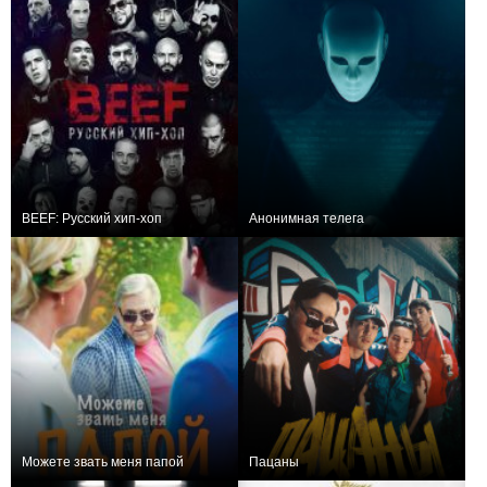
BEEF: Русский хип-хоп
Анонимная телега
+2
0
Можете звать меня папой
Пацаны
+5
0