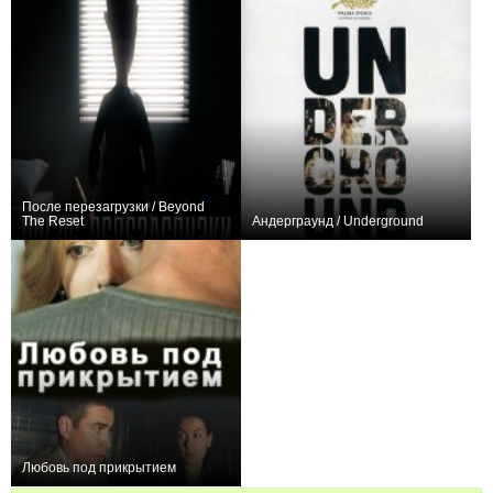
После перезагрузки / Beyond
The Reset
Андерграунд / Underground
0
+2
Любовь под прикрытием
0