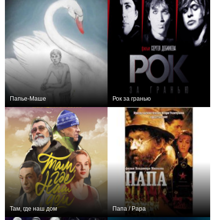
Папье-Маше
Рок за гранью
+2
+1
Там, где наш дом
Папа / Papa
0
0