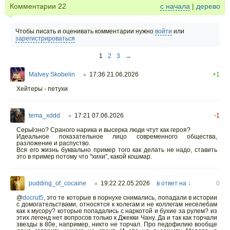
Комментарии
22
с начала
|
дерево
Чтобы писать и оценивать комментарии нужно
войти
или
зарегистрироваться
1
2
3
→
Matvey Skobelin
17:36 21.06.2026
+1
○
Хейтеры - петухи
tema_xddd
17:21 07.06.2026
-1
○
Серьёзно? Сраного нарика и высерка люди чтут как героя?
Идеальное показательное лицо современного общества,
разложение и распуство.
Вся его жизнь буквально пример того как делать не надо, ставить
это в пример потому что "хихи", какой кошмар.
pudding_of_cocaine
19:22 22.05.2026
в ответ на ↓
0
○
@
docrut5
,
это те которые в порнухе снимались, попадали в истории
с домогательствами, относятся к колегам и не коллегам неселебам
как к мусору? которые попадались с наркотой и бухие за рулем? из
этих легенд нет вопросов только к Джекки Чану. Да и так как торчали
звезды в 80е, например, никто не торчал. Про педофилию вообще