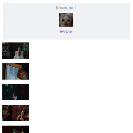
Команда
1
evvane