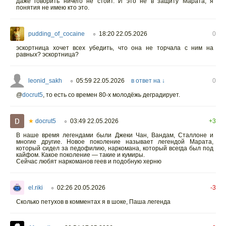
даже говорить ничего не стоит. И это не в защиту Марата, я
понятия не имею кто это.
pudding_of_cocaine
18:20 22.05.2026
0
○
эскортница хочет всех убедить, что она не торчала с ним на
равных? эскортница?
leonid_sakh
05:59 22.05.2026
в ответ на ↓
0
○
@
docrut5
,
то есть со времен 80-х молодёжь деградирует.
★
docrut5
03:49 22.05.2026
+3
○
В наше время легендами были Джеки Чан, Вандам, Сталлоне и
многие другие. Новое поколение называет легендой Марата,
который сидел за педофилию, наркомана, который всегда был под
кайфом. Какое поколение — такие и кумиры.
Сейчас любят наркоманов геев и подобную херню
el.riki
02:26 20.05.2026
-3
○
Сколько петухов в комментах я в шоке, Паша легенда