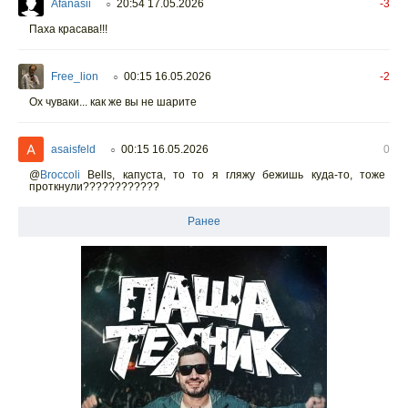
Afanasii
20:54 17.05.2026
-3
○
Паха красава!!!
Free_lion
00:15 16.05.2026
-2
○
Ох чуваки... как же вы не шарите
asaisfeld
00:15 16.05.2026
0
○
@
Broccoli
Bells, капуста, то то я гляжу бежишь куда-то, тоже
проткнули????????????
Ранее