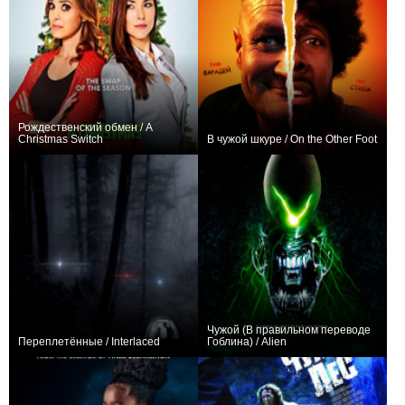
Рождественский обмен / A
Christmas Switch
В чужой шкуре / On the Other Foot
+3
0
Чужой (В правильном переводе
Переплетённые / Interlaced
Гоблина) / Alien
0
+11