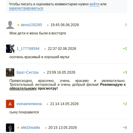
Чтобы писать и оценивать комментарии нужно
войти
или
зарегистрироваться
★
denis230285
19:45 06.06.2026
0
○
Мои дети и жена были в восторге
1_177768594
22:37 02.06.2026
+2
○
ооочень красивый и хороший мульт
Брат-Сестра
23:09 16.05.2026
+3
○
Превосходно, красочно, очень красиво и увлекательно.
Трогательный, интересный и очень добрый фильм!
Рекомендую к
обязательному
просмотру!
esinaeremeeva
21:14 14.05.2026
+2
○
cыну понравился
★
xMcDreaMx
20:15 13.05.2026
+8
○