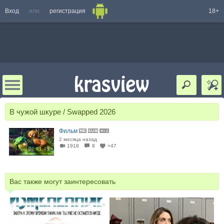
Вход
или
регистрация
18+
В чужой шкуре / Swapped 2026
Фильм
2 месяца назад
1918
8
+47
01:41:45
Вас также могут заинтересовать