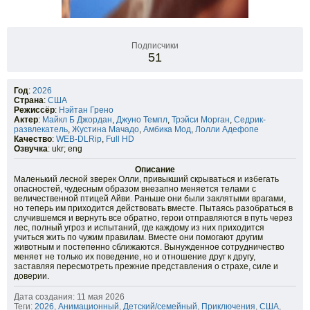
Подписчики
51
Год
:
2026
Страна
:
США
Режиссёр
:
Нэйтан Грено
Актер
:
Майкл Б Джордан
,
Джуно Темпл
,
Трэйси Морган
,
Седрик-
развлекатель
,
Жустина Мачадо
,
Амбика Мод
,
Лолли Адефопе
Качество
:
WEB-DLRip
,
Full HD
Озвучка
: ukr; eng
Описание
Маленький лесной зверек Олли, привыкший скрываться и избегать
опасностей, чудесным образом внезапно меняется телами с
величественной птицей Айви. Раньше они были заклятыми врагами,
но теперь им приходится действовать вместе. Пытаясь разобраться в
случившемся и вернуть все обратно, герои отправляются в путь через
лес, полный угроз и испытаний, где каждому из них приходится
учиться жить по чужим правилам. Вместе они помогают другим
животным и постепенно сближаются. Вынужденное сотрудничество
меняет не только их поведение, но и отношение друг к другу,
заставляя пересмотреть прежние представления о страхе, силе и
доверии.
Дата создания: 11 мая 2026
Теги:
2026
,
Анимационный
,
Детский/семейный
,
Приключения
,
США
,