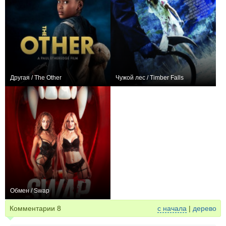
Другая / The Other
Чужой лес / Timber Falls
+3
0
Обмен / Swap
0
Комментарии
8
с начала
|
дерево