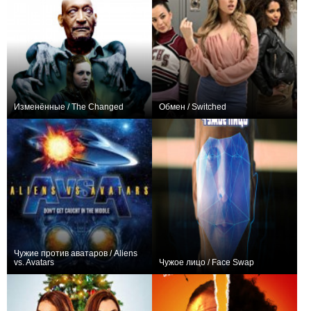
Изменённые / The Changed
Обмен / Switched
−1
0
Чужие против аватаров / Aliens
vs. Avatars
Чужое лицо / Face Swap
0
+28