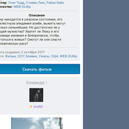
ктер
:
Тони Тодд
,
Стивен Люк
,
Рэйна Хейн
ачество
:
WEB-DLRip
Описание
ир находится в ужасном состоянии, его
хлестнула эпидемия зомби, выжить могут
лько сильнейшие. Но достаточно ли у
юдей мужества? Хватит ли Люку и его
оманде желания и боеприпасов, чтобы
таться в живых? Смогут ли они спасти
еловеческую расу?
та создания: 2 октября 2017
ги:
Фильм
,
2017
,
Боевик
,
Ужасы
,
США
,
WEB-DLRip
Скачать фильм
Команда
1
★
bruN0