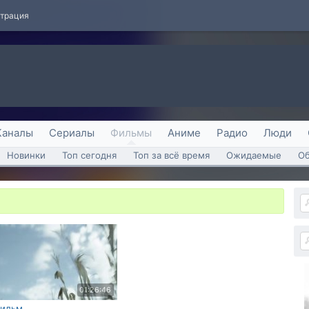
страция
Каналы
Сериалы
Фильмы
Аниме
Радио
Люди
Новинки
Топ сегодня
Топ за всё время
Ожидаемые
О
01:26:46
ильм