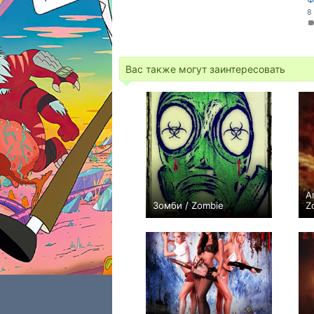
8
Вас также могут заинтересовать
А
Зомби / Zombie
Z
+1