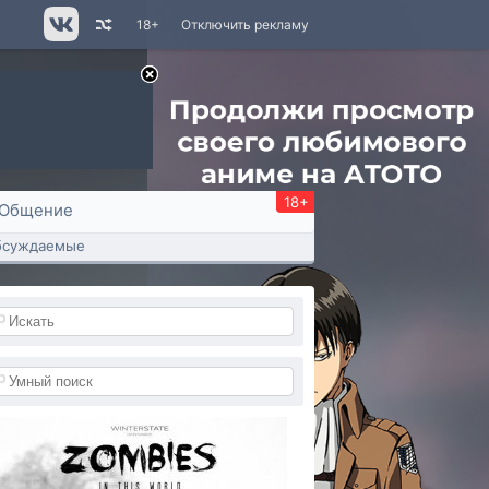
18+
Отключить рекламу
18+
Общение
бсуждаемые