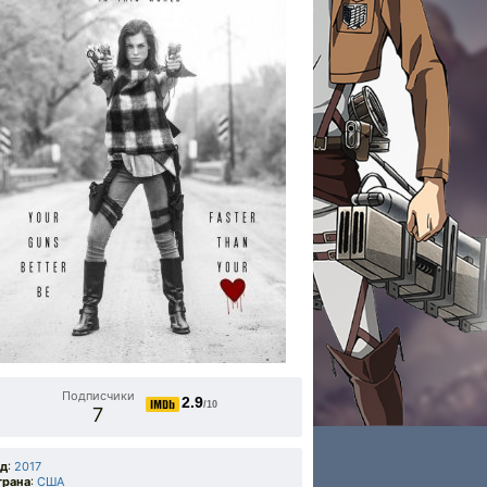
Подписчики
2.9
/10
7
од
:
2017
трана
:
США