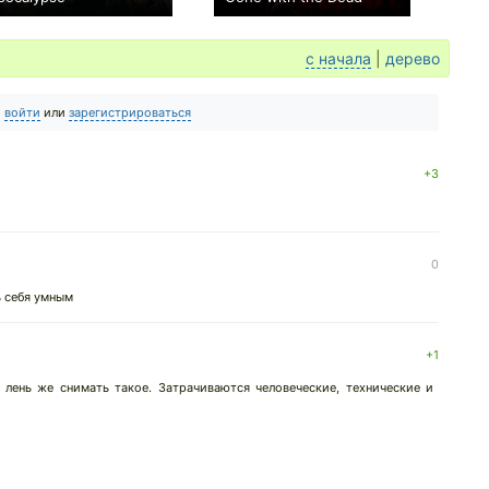
+5
0
с начала
|
дерево
о
войти
или
зарегистрироваться
+3
0
ь себя умным
+1
е лень же снимать такое. Затрачиваются человеческие, технические и