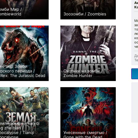
А
К
омби Мир /
ombieworld
Зоозомби / Zoombies
+2
0
М
за
то
л
к
ос
ч
Да
Те
и-Рэкс: Зомби
рского периода /
Охотник на зомби /
/Rex: The Jurassic Dead
Zombie Hunter
0
−3
емля зомби / Tian qi
ng zhe bian /
pocalypse / Tianqi
Унесенные смертью /
pocalypse
Gone with the Dead