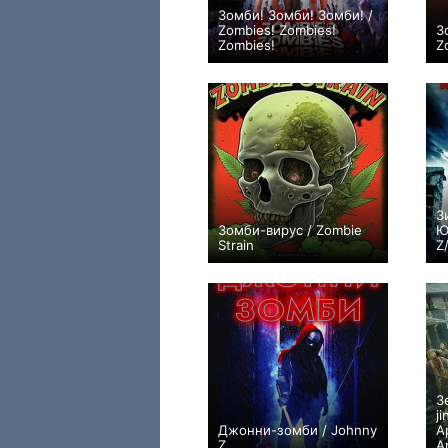
Зомби! Зомби! Зомби! /
Zombies! Zombies!
З
Zombies!
Z
0
З
Зомби-вирус / Zombie
Ю
Strain
Z
0
З
ji
Джонни-зомби / Johnny
A
Z
A