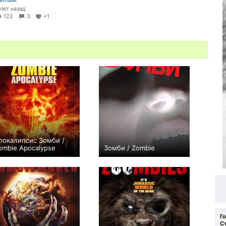
 лет назад
122
3
+1
покалипсис Зомби /
ombie Apocalypse
Зомби / Zombie
0
0
Г
С