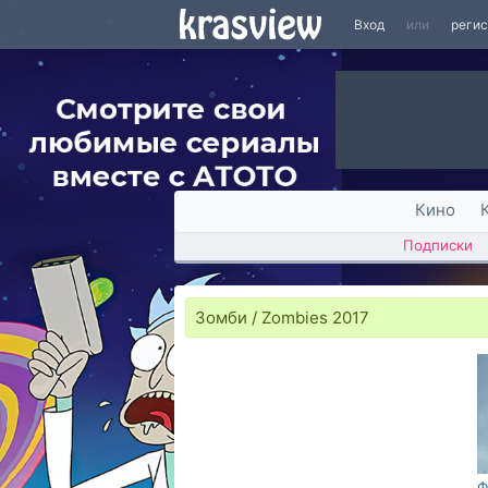
Вход
или
реги
Кино
Подписки
Зомби / Zombies 2017
Ф