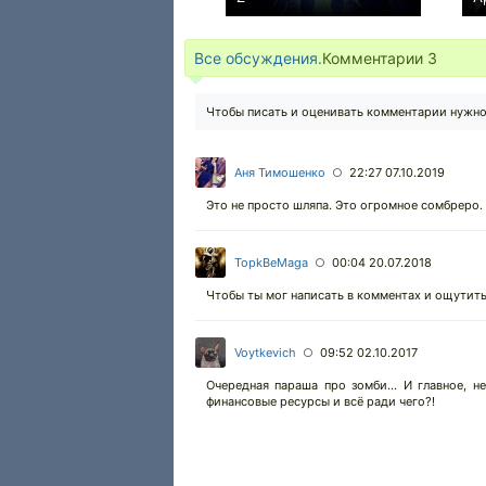
−1
Все обсуждения.
Комментарии
3
Чтобы писать и оценивать комментарии нужн
Аня Тимошенко
22:27 07.10.2019
○
Это не просто шляпа. Это огромное сомбреро.
TopkBeMaga
00:04 20.07.2018
○
Чтобы ты мог написать в комментах и ощутит
Voytkevich
09:52 02.10.2017
○
Очередная параша про зомби... И главное, н
финансовые ресурсы и всё ради чего?!