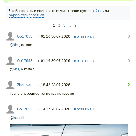
Чтобы писать и оценивать комментарии нужно
войти
или
зарегистрироваться
1
2
3
...
9
→
Go17653
01:16 30.07.2026
в ответ на ↓
0
○
@
khs
,
можно
Go17653
01:16 30.07.2026
в ответ на ↓
0
○
@
khs
,
а кому?
Zhenivan
18:43 28.07.2026
+2
○
Говно очередное, за потратил время
Go17653
14:17 28.07.2026
в ответ на ↓
+1
○
@
kenshi
,