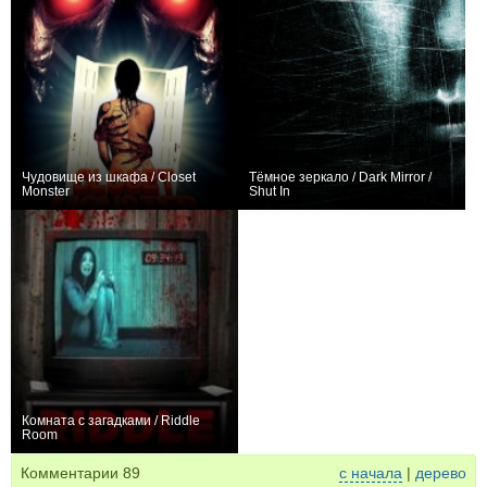
Чудовище из шкафа / Closet
Тёмное зеркало / Dark Mirror /
Monster
Shut In
−1
+1
Комната с загадками / Riddle
Room
0
Комментарии
89
с начала
|
дерево