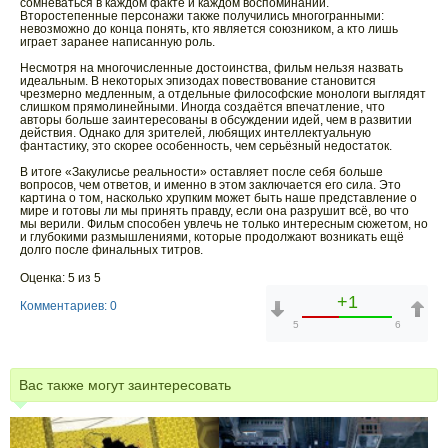
сомневаться в каждом факте и каждом воспоминании.
Второстепенные персонажи также получились многогранными:
невозможно до конца понять, кто является союзником, а кто лишь
играет заранее написанную роль.
Несмотря на многочисленные достоинства, фильм нельзя назвать
идеальным. В некоторых эпизодах повествование становится
чрезмерно медленным, а отдельные философские монологи выглядят
слишком прямолинейными. Иногда создаётся впечатление, что
авторы больше заинтересованы в обсуждении идей, чем в развитии
действия. Однако для зрителей, любящих интеллектуальную
фантастику, это скорее особенность, чем серьёзный недостаток.
В итоге «Закулисье реальности» оставляет после себя больше
вопросов, чем ответов, и именно в этом заключается его сила. Это
картина о том, насколько хрупким может быть наше представление о
мире и готовы ли мы принять правду, если она разрушит всё, во что
мы верили. Фильм способен увлечь не только интересным сюжетом, но
и глубокими размышлениями, которые продолжают возникать ещё
долго после финальных титров.
Оценка: 5 из 5
+1
Комментариев: 0
5
6
Вас также могут заинтересовать