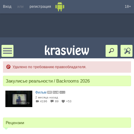
Вход
или
регистрация
18+
Удалено по требованию правообладателя.
Закулисье реальности / Backrooms 2026
Фильм
2 месяца назад
4196
89
+53
01:50:29
Рецензии