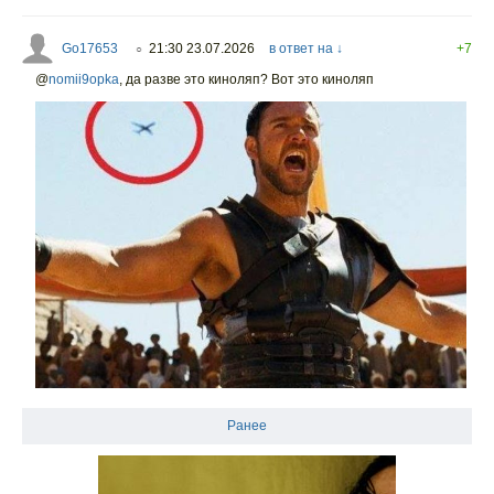
Go17653
21:30 23.07.2026
в ответ на ↓
+7
○
@
nomii9opka
,
да разве это киноляп? Вот это киноляп
Ранее