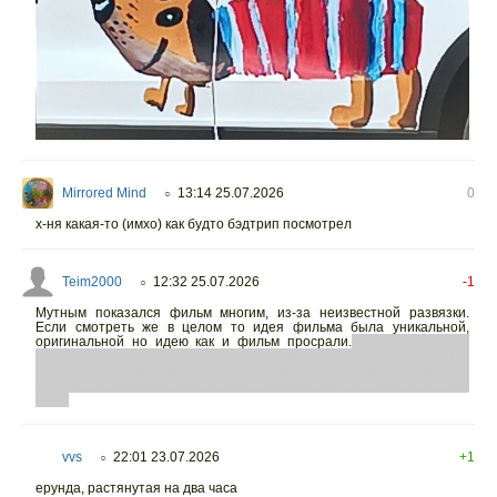
Mirrored Mind
13:14 25.07.2026
0
○
х-ня какая-то (имхо) как будто бэдтрип посмотрел
Teim2000
12:32 25.07.2026
-1
○
Мутным показался фильм многим, из-за неизвестной развязки.
Если смотреть же в целом то идея фильма была уникальной,
оригинальной но идею как и фильм просрали.
Не совсем было
понятно про рентген в конце. И куда делись два персонажа которые
пошли за чернокожим в эту Нарнию. Много недосказанного,
режиссеру бы научиться делать фильм для зрителей, а не для
себя!
vvs
22:01 23.07.2026
+1
○
ерунда, растянутая на два часа