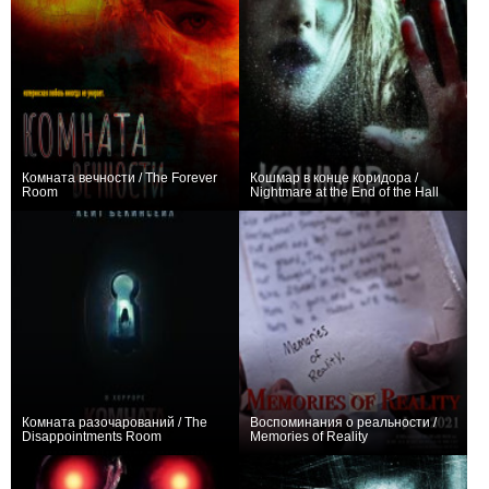
Комната вечности / The Forever
Кошмар в конце коридора /
Room
Nightmare at the End of the Hall
+1
+1
Комната разочарований / The
Воспоминания о реальности /
Disappointments Room
Memories of Reality
+2
0