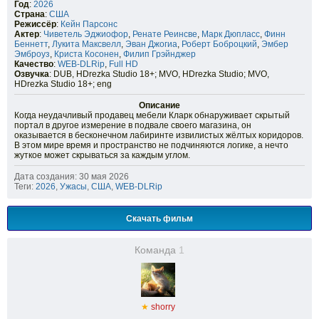
Год
:
2026
Страна
:
США
Режиссёр
:
Кейн Парсонс
Актер
:
Чиветель Эджиофор
,
Ренате Реинсве
,
Марк Дюпласс
,
Финн
Беннетт
,
Лукита Максвелл
,
Эван Джогиа
,
Роберт Боброцкий
,
Эмбер
Эмброуз
,
Криста Косонен
,
Филип Грэйнджер
Качество
:
WEB-DLRip
,
Full HD
Озвучка
: DUB, HDrezka Studio 18+; MVO, HDrezka Studio; MVO,
HDrezka Studio 18+; eng
Описание
Когда неудачливый продавец мебели Кларк обнаруживает скрытый
портал в другое измерение в подвале своего магазина, он
оказывается в бесконечном лабиринте извилистых жёлтых коридоров.
В этом мире время и пространство не подчиняются логике, а нечто
жуткое может скрываться за каждым углом.
Дата создания: 30 мая 2026
Теги:
2026
,
Ужасы
,
США
,
WEB-DLRip
Скачать фильм
Команда
1
★
shorry