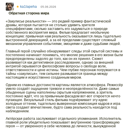
★
ka1lapeha
05.06.2026
Обратная сторона мира
«Закулисье реальности» — это редкий пример фантастической
драмы, которая пытается не столько удивить зрителя
спецэффектами, сколько заставить его задуматься о природе
собственного восприятия мира. Фильм предлагает необычную
концепцию: привычная нам реальность оказывается лишь тщательно
выстроенной декорацией, а за её пределами существует сложный
механизм управления событиями, эмоциями и даже судьбами людей.
Главный герой случайно обнаруживает следы этой скрытой системы и
постепенно начинает понимать, что многие решения в его жизни были
предопределены задолго до того, как он их принял. Сюжет
развивается как детективное расследование, однако за внешней
интригой скрываются философские вопросы о свободе воли,
ответственности и цене истины. Чем глубже персонаж погружается в
тайны «закулисья», тем сильнее размывается граница между
настоящим и искусственно созданным миром.
Одним из главных достоинств картины является атмосфера. Режиссёр
умело создаёт ощущение тревоги и неопределённости. Даже самые
обыденные сцены наполнены скрытым напряжением, а зритель
постоянно ждёт, что за привычным фасадом вот-вот откроется нечто
пугающее. Визуальный стиль фильма подчёркивает эту идею:
холодные оттенки, тщательно выверенная композиция кадров и игра
света создают впечатление, будто сама реальность находится под
наблюдением.
Актёрская работа заслуживает отдельного упоминания. Исполнитель
главной роли убедительно показывает внутреннюю трансформацию
героя — от уверенного в себе человека до личности, вынужденной