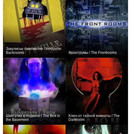
Закулисье Амитвилля / Amityville
Backrooms
Фронтрумы / The Frontrooms
0
0
Шкатулка в подвале / The Box in
Ключ от тайной комнаты / The
the Basement
Darkroom
0
+2