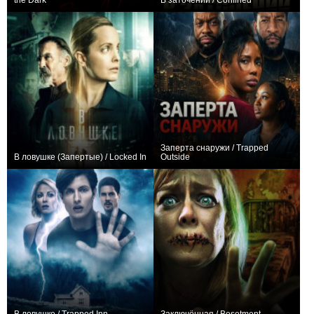
the Dark
В заточении / Confined
−2
−1
Заперта снаружи / Trapped
В ловушке (Запертые) / Locked In
Outside
+1
0