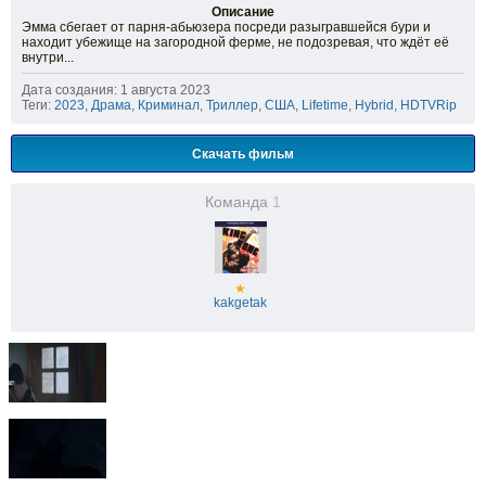
Описание
Эмма сбегает от парня-абьюзера посреди разыгравшейся бури и
находит убежище на загородной ферме, не подозревая, что ждёт её
внутри...
Дата создания: 1 августа 2023
Теги:
2023
,
Драма
,
Криминал
,
Триллер
,
США
,
Lifetime
,
Hybrid
,
HDTVRip
Скачать фильм
Команда
1
★
kakgetak