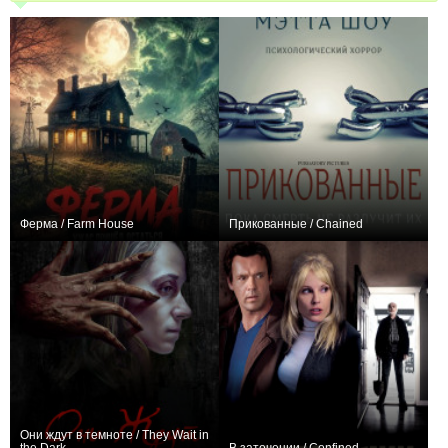
Ферма / Farm House
Прикованные / Chained
0
−1
Они ждут в темноте / They Wait in