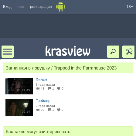
Вход
или
регистрация
18+
Загнанная в ловушку / Trapped in the Farmhouse 2023
Фильм
3 года назад
48
1
0
01:27:45
Трейлер
3 года назад
29
1
0
02:14
Вас также могут заинтересовать