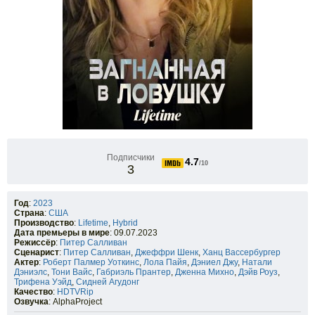
Подписчики
4.7
/10
3
Год
:
2023
Страна
:
США
Производство
:
Lifetime
,
Hybrid
Дата премьеры в мире
: 09.07.2023
Режиссёр
:
Питер Салливан
Сценарист
:
Питер Салливан
,
Джеффри Шенк
,
Ханц Вассербургер
Актер
:
Роберт Палмер Уоткинс
,
Лола Пайя
,
Дэниел Джу
,
Натали
Дэниэлс
,
Тони Вайс
,
Габриэль Прантер
,
Дженна Михно
,
Дэйв Роуз
,
Трифена Уэйд
,
Сидней Агудонг
Качество
:
HDTVRip
Озвучка
: AlphaProject