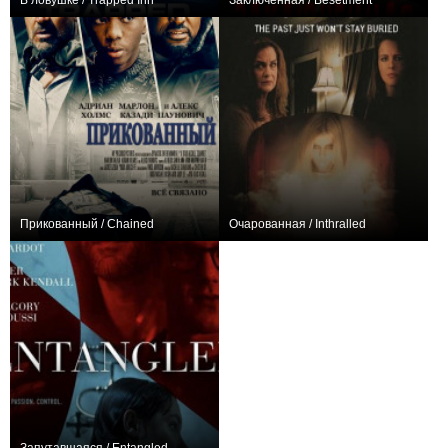
В ловушке / Trapped Inn
Заключённая / Besetment
−3
+1
Прикованный / Chained
Очарованная / Inthralled
0
0