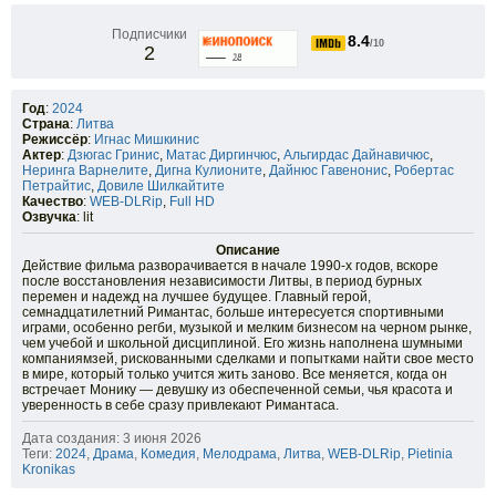
Подписчики
8.4
/10
2
Год
:
2024
Страна
:
Литва
Режиссёр
:
Игнас Мишкинис
Актер
:
Дзюгас Гринис
,
Матас Диргинчюс
,
Альгирдас Дайнавичюс
,
Неринга Варнелите
,
Дигна Кулионите
,
Дайнюс Гавенонис
,
Робертас
Петрайтис
,
Довиле Шилкайтите
Качество
:
WEB-DLRip
,
Full HD
Озвучка
: lit
Описание
Действие фильма разворачивается в начале 1990-х годов, вскоре
после восстановления независимости Литвы, в период бурных
перемен и надежд на лучшее будущее. Главный герой,
семнадцатилетний Римантас, больше интересуется спортивными
играми, особенно регби, музыкой и мелким бизнесом на черном рынке,
чем учебой и школьной дисциплиной. Его жизнь наполнена шумными
компаниямзей, рискованными сделками и попытками найти свое место
в мире, который только учится жить заново. Все меняется, когда он
встречает Монику — девушку из обеспеченной семьи, чья красота и
уверенность в себе сразу привлекают Римантаса.
Дата создания: 3 июня 2026
Теги:
2024
,
Драма
,
Комедия
,
Мелодрама
,
Литва
,
WEB-DLRip
,
Pietinia
Kronikas