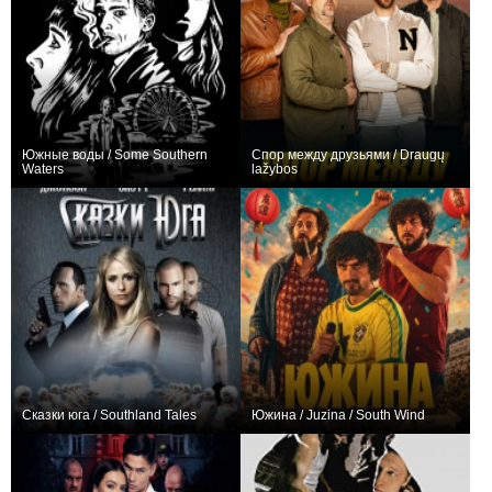
Южные воды / Some Southern
Спор между друзьями / Draugų
Waters
lažybos
0
0
Сказки юга / Southland Tales
Южина / Juzina / South Wind
−1
0