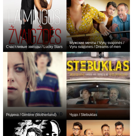
Мужские мечты / Vyrų svajonės /
Счастливые звёзды / Lucky Stars
Vyru svajones / Dreams of men
0
0
Родина / Gimtine (Motherland)
Чудо / Stebuklas
0
0