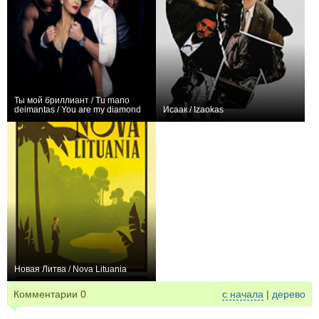
Ты мой бриллиант / Tu mano
deimantas / You are my diamond
Исаак / Izaokas
0
0
Новая Литва / Nova Lituania
0
Комментарии
0
с начала
|
дерево