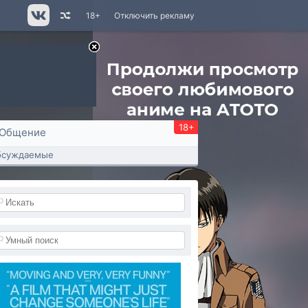
18+
Отключить рекламу
18+
Общение
бсуждаемые