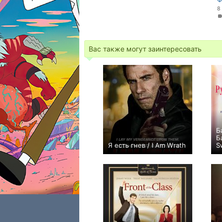
8
Вас также могут заинтересовать
Б
Б
Я есть гнев / I Am Wrath
S
+18