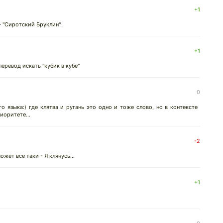
+1
- "Сиротский Бруклин".
+1
еревод искать "кубик в кубе"
0
о языка:) где клятва и ругань это одно и тоже слово, но в контексте
иоритете...
-2
жет все таки - Я клянусь...
+1