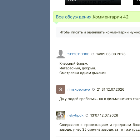
−1
Все обсуждения.
Комментарии
42
Чтобы писать и оценивать комментарии нужн
t9320110380
14:09 06.08.2026
○
Классный фильм.
Интересный, добрый.
Смотрел на одном дыхании
rimskoepravo
21:31 12.07.2026
○
Да у людей проблемы.. но в фильме ничего тако
nekytipok
13:07 12.07.2026
○
Создавался к презентациям и продажам брас
заводе, у нас 35 смен на заводе, за тот же тр