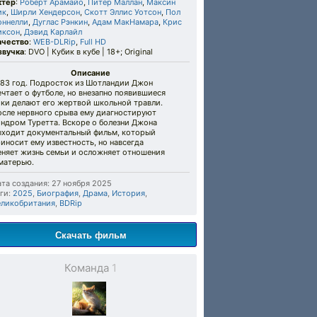
ктер
:
Роберт Арамайо
,
Питер Маллан
,
Максин
ик
,
Ширли Хендерсон
,
Скотт Эллис Уотсон
,
Пол
оннелли
,
Дуглас Рэнкин
,
Адам МакНамара
,
Крис
иксон
,
Дэвид Карлайл
ачество
:
WEB-DLRip
,
Full HD
звучка
: DVO | Кубик в кубе | 18+; Original
Описание
983 год. Подросток из Шотландии Джон
чтает о футболе, но внезапно появившиеся
ики делают его жертвой школьной травли.
осле нервного срыва ему диагностируют
ндром Туретта. Вскоре о болезни Джона
ыходит документальный фильм, который
иносит ему известность, но навсегда
еняет жизнь семьи и осложняет отношения
матерью.
та создания: 27 ноября 2025
ги:
2025
,
Биография
,
Драма
,
История
,
еликобритания
,
BDRip
Скачать фильм
Команда
1