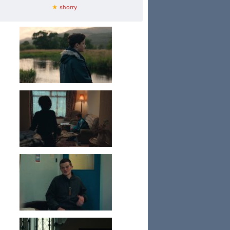
★
shorry