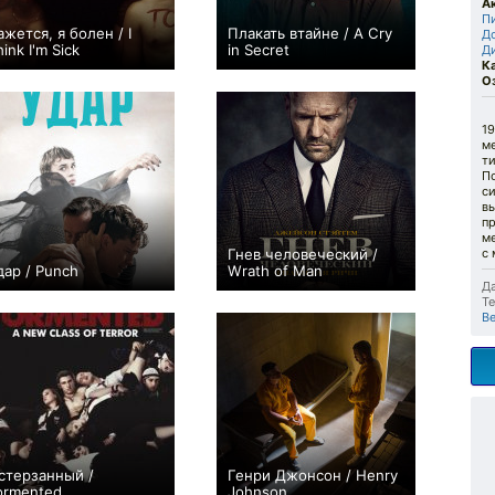
А
П
ажется, я болен / I
Плакать втайне / A Cry
Д
ink I'm Sick
in Secret
Д
К
0
0
О
1
ме
т
П
си
в
пр
м
Гнев человеческий /
с 
дар / Punch
Wrath of Man
Да
+2
+310
Те
В
стерзанный /
Генри Джонсон / Henry
ormented
Johnson