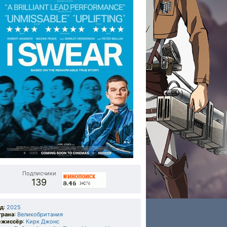
Подписчики
139
од
:
2025
трана
:
Великобритания
ежиссёр
:
Кирк Джонс