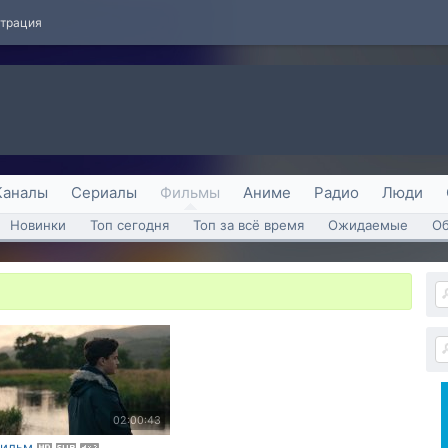
страция
Каналы
Сериалы
Фильмы
Аниме
Радио
Люди
Новинки
Топ сегодня
Топ за всё время
Ожидаемые
О
02:00:43
ильм