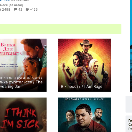
 месяцев назад
2498
42
+156
анка для ругательств /
анка ругательств / The
wearing Jar
Я - ярость / I Am Rage
0
0
Г
С
Р