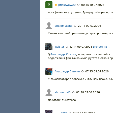
★
priestwow20
00:45 10.07.2026
○
есть фильм на эту тему с Эдвардом Нортоном 
Shalomyasha
20:14 09.07.2026
○
Фильм классный, рекомендую для просмотра, п
Twister
12:14 09.07.2026
в ответ на ↓
○
@
Александр Стихин
,
превратности английског
содержания фильма конечно ругательство в пр
Александр Стихин
07:35 09.07.2026
○
У локализаторов совсем с инглишем плохо. А мо
alexwertu46
02:38 07.06.2026
○
Да завали ты е#бало