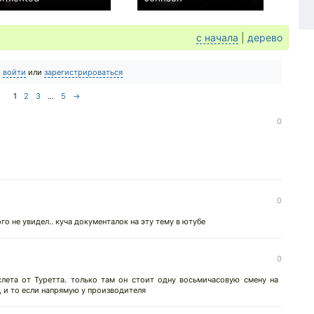
−1
+1
с начала
|
дерево
о
войти
или
зарегистрироваться
1
2
3
...
5
→
0
0
го не увидел.. куча документалок на эту тему в ютубе
0
лета от Туретта. только там он стоит одну восьмичасовую смену на
уд, и то если напрямую у производителя