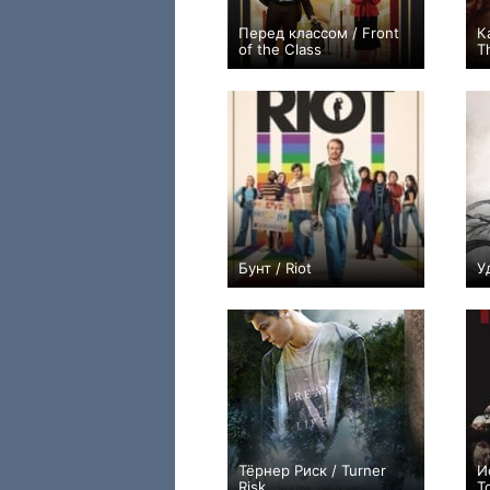
Перед классом / Front
К
of the Class
Th
+32
Бунт / Riot
У
0
Тёрнер Риск / Turner
И
Risk
T