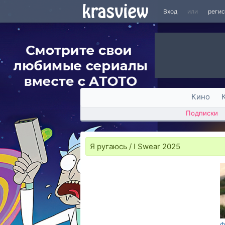
Вход
или
реги
Кино
Подписки
Я ругаюсь / I Swear 2025
Ф