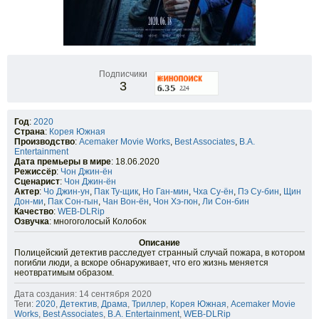
Подписчики
3
Год
:
2020
Страна
:
Корея Южная
Производство
:
Acemaker Movie Works
,
Best Associates
,
B.A.
Entertainment
Дата премьеры в мире
: 18.06.2020
Режиссёр
:
Чон Джин-ён
Сценарист
:
Чон Джин-ён
Актер
:
Чо Джин-ун
,
Пак Ту-щик
,
Но Ган-мин
,
Чха Су-ён
,
Пэ Су-бин
,
Щин
Дон-ми
,
Пак Сон-гын
,
Чан Вон-ён
,
Чон Хэ-гюн
,
Ли Сон-бин
Качество
:
WEB-DLRip
Озвучка
: многоголосый Колобок
Описание
Полицейский детектив расследует странный случай пожара, в котором
погибли люди, а вскоре обнаруживает, что его жизнь меняется
неотвратимым образом.
Дата создания: 14 сентября 2020
Теги:
2020
,
Детектив
,
Драма
,
Триллер
,
Корея Южная
,
Acemaker Movie
Works
,
Best Associates
,
B.A. Entertainment
,
WEB-DLRip