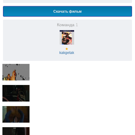
Скачать фильм
Команда
1
★
kakgetak