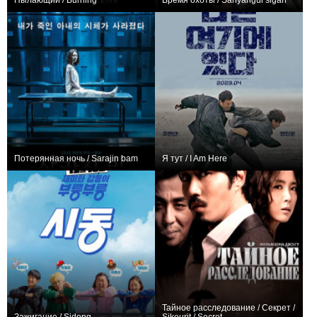
Пылающий / Burning
Время охоты / Sanyangui sigan
+10
+5
Потерянная ночь / Sarajin bam
Я тут / I Am Here
+6
0
Тайное расследование / Секрет /