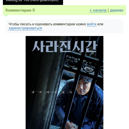
Waiting for You (Neol gidarimyeo)
+6
Комментарии
0
с начала
|
дерево
Чтобы писать и оценивать комментарии нужно
войти
или
зарегистрироваться