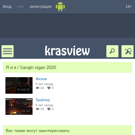
Вход
или
регистрация
18+
Я и я / Sarajin sigan 2020
Фильм
5 лет назад
24
0
01:44:25
Трейлер
5 лет назад
16
0
01:13
Вас также могут заинтересовать