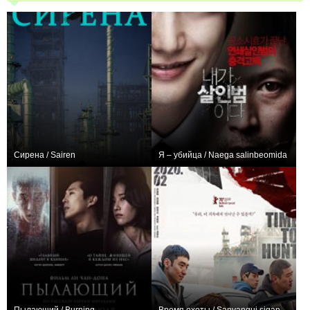
Сирена / Sairen
Я – убийца / Naega salinbeomida
+1
+1