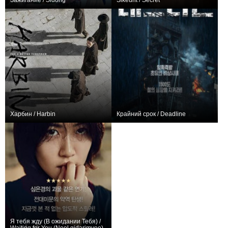
Зажигание / Sidong
Sikeurit / Secret
+2
0
Харбин / Harbin
Крайний срок / Deadline
0
0
Я тебя жду (В ожидании Тебя) /