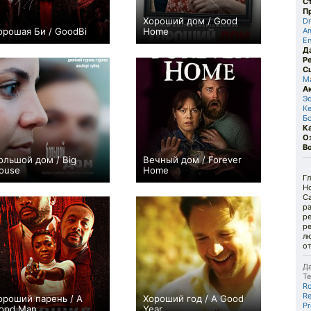
С
П
Хороший дом / Good
D
орошая Би / GoodBi
Home
Am
En
+1
+3
Д
Р
С
М
А
Э
К
Б
К
О
В
ольшой дом / Big
Вечный дом / Forever
ouse
Home
Гл
0
−1
Н
Са
ра
р
р
л
от
Да
Те
Ro
Re
ороший парень / A
Хороший год / A Good
Pr
ood Man
Year