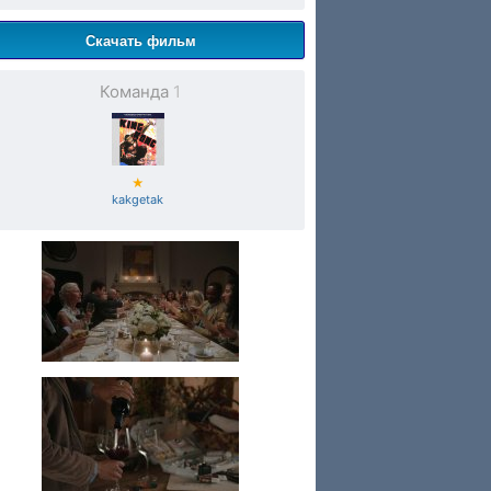
Скачать фильм
Команда
1
★
kakgetak