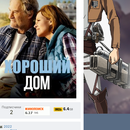
Подписчики
6.4
/10
2
од
:
2022