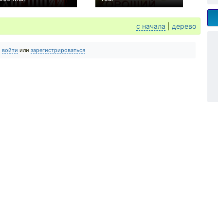
−1
+71
с начала
|
дерево
о
войти
или
зарегистрироваться