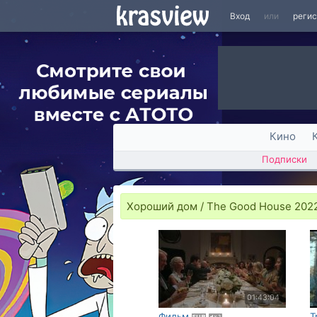
Вход
или
реги
Кино
Подписки
Хороший дом / The Good House 202
01:43:04
Фильм
Т