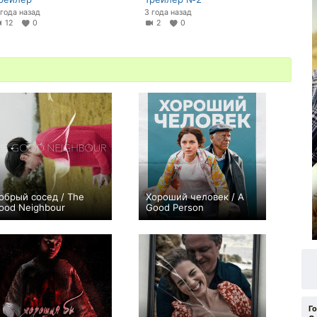
 года назад
3 года назад
12
0
2
0
обрый сосед / The
Хороший человек / A
ood Neighbour
Good Person
0
+12
Г