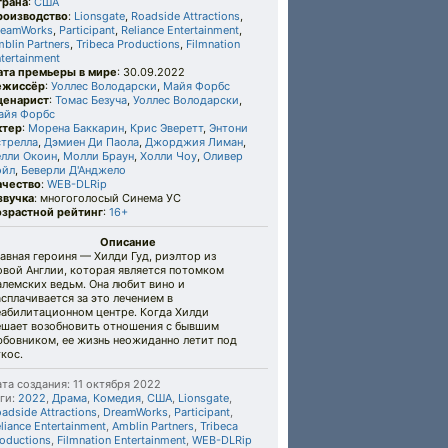
трана
:
США
роизводство
:
Lionsgate
,
Roadside Attractions
,
reamWorks
,
Participant
,
Reliance Entertainment
,
blin Partners
,
Tribeca Productions
,
Filmnation
tertainment
ата премьеры в мире
: 30.09.2022
ежиссёр
:
Уоллес Володарски
,
Майя Форбс
ценарист
:
Томас Безуча
,
Уоллес Володарски
,
айя Форбс
ктер
:
Морена Баккарин
,
Крис Эверетт
,
Энтони
стрелла
,
Дэмиен Ди Паола
,
Джорджия Лиман
,
елли Окоин
,
Молли Браун
,
Холли Чоу
,
Оливер
ойл
,
Беверли Д'Анджело
ачество
:
WEB-DLRip
звучка
: многоголосый Синема УС
озрастной рейтинг
:
16+
Описание
авная героиня — Хилди Гуд, риэлтор из
овой Англии, которая является потомком
лемских ведьм. Она любит вино и
сплачивается за это лечением в
еабилитационном центре. Когда Хилди
ешает возобновить отношения с бывшим
юбовником, ее жизнь неожиданно летит под
кос.
та создания: 11 октября 2022
ги:
2022
,
Драма
,
Комедия
,
США
,
Lionsgate
,
adside Attractions
,
DreamWorks
,
Participant
,
liance Entertainment
,
Amblin Partners
,
Tribeca
oductions
,
Filmnation Entertainment
,
WEB-DLRip