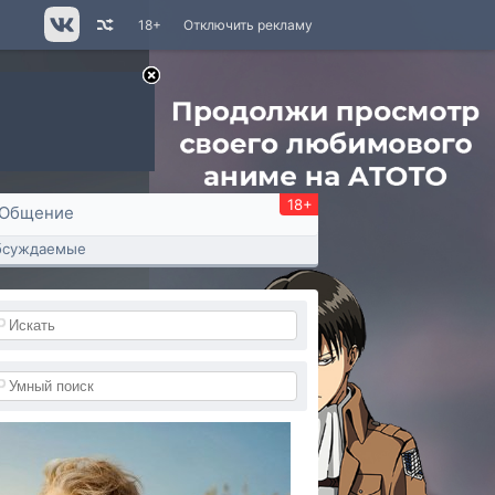
18+
Отключить рекламу
18+
Общение
бсуждаемые