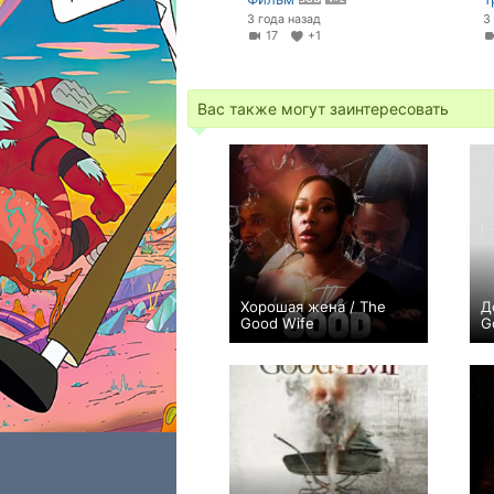
3 года назад
3
17
+1
Вас также могут заинтересовать
Хорошая жена / The
Д
Good Wife
G
0