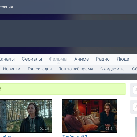
страция
Каналы
Сериалы
Фильмы
Аниме
Радио
Люди
Новинки
Топ сегодня
Топ за всё время
Ожидаемые
О
2
02:29
02:24
рейлер
Трейлер №2