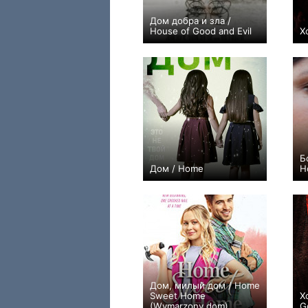
Дом добра и зла /
House of Good and Evil
Х
0
Б
Дом / Home
H
−1
Дом, милый дом / Home
Sweet Home
Х
(Wymarzony dom)
G