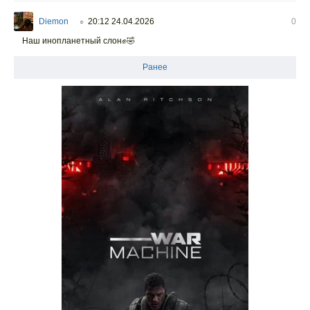
Diemon
20:12 24.04.2026
0
○
Наш инопланетный слон✊️🤣
Ранее