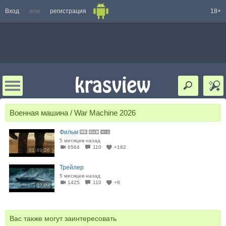
Вход
или
регистрация
18+
Военная машина / War Machine 2026
Фильм
5 месяцев назад
6564
110
+182
01:49:26
Трейлер
5 месяцев назад
1425
110
+6
02:03
Вас также могут заинтересовать