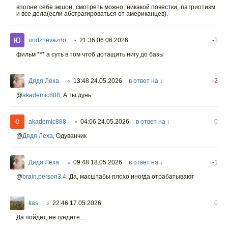
вполне себе экшон, смотреть можно, никакой повестки, патриотизм
и все дела(если абстрагироваться от американцев).
uridznevazno
21:36 06.06.2026
-1
•
фильм *** а суть в том чтоб дотащить нигу до базы
Дядя Лёха
13:48 24.05.2026
в ответ на ↓
-2
○
@
akademic888
,
А ты дунь
akademic888
04:06 24.05.2026
в ответ на ↓
0
○
@
Дядя Лёха
,
Одуванчик
Дядя Лёха
09:48 18.05.2026
в ответ на ↓
-1
○
@
brain.person3.4
, Да, масштабы плохо иногда отрабатывают
kas
22:46 17.05.2026
0
○
Да пойдёт, не гундите....