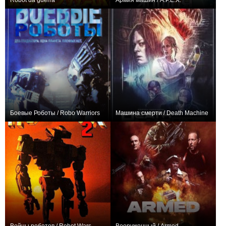
Robot da guerra
Армия машин / A.P.E.X.
0
+1
Боевые Роботы / Robo Warriors
Машина смерти / Death Machine
+2
+1