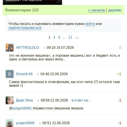
Машина / The Machine
+1
Комментарии
110
с начала
|
дерево
Чтобы писать и оценивать комментарии нужно
войти
или
зарегистрироваться
1
2
3
...
11
→
ARTTROLOLO
09:33 16.07.2026
0
○
это не военная машина=, а поровая машина.) вот и бюджет есть и
идея, а смотришь все через жопу...
Dimarik 89
04:46 22.06.2026
+1
○
Самое фантастичное в этом фильме, как этот нигга (7) остался таки
живой =)
Дядя Лёха
09:58 21.06.2026
в ответ на ↓
-1
○
@
yurgen8686
,
Неуместное смешение жанров
yurgen8686
00:51 21.06.2026
-1
○