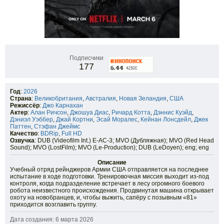
Подписчики
177
Год
:
2026
Страна
:
Великобритания
,
Австралия
,
Новая Зеландия
,
США
Режиссёр
:
Джо Карнахан
Актер
:
Алан Ричсон
,
Джошуа Диас
,
Ричард Котта
,
Дэннис Куэйд
,
Дэниэл Уэббер
,
Джай Кортни
,
Эсай Моралес
,
Кейнан Лонсдейл
,
Джек
Паттен
,
Стэфан Джеймс
Качество
:
BDRip
,
Full HD
Озвучка
: DUB (Videofilm Int.) E-AC-3; MVO (Дубляжная); MVO (Red Head
Sound); MVO (LostFilm); MVO (Le-Production); DUB (LeDoyen); eng; eng
Описание
Учебный отряд рейнджеров Армии США отправляется на последнее
испытание в ходе подготовки. Тренировочная миссия выходит из-под
контроля, когда подразделение встречает в лесу огромного боевого
робота неизвестного происхождения. Продвинутая машина открывает
охоту на новобранцев, и, чтобы выжить, сапёру с позывным «81»
приходится возглавить группу.
Дата создания: 6 марта 2026