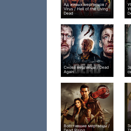
Ад живых мертвецов /
У
Virus / Hell of the Living
У
Dead
D
0
Снова мертвецы / Dead
З
Again
с
−3
Восставшие мертвецы /
З
Dead Rising
T