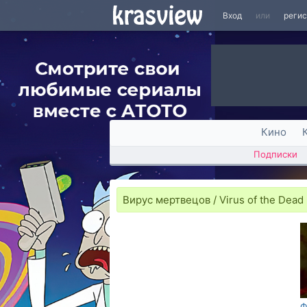
Вход
или
реги
Кино
Подписки
Вирус мертвецов / Virus of the Dead
Ф