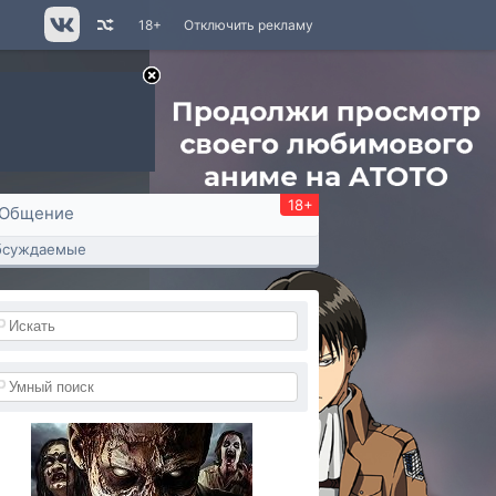
18+
Отключить рекламу
18+
Общение
бсуждаемые