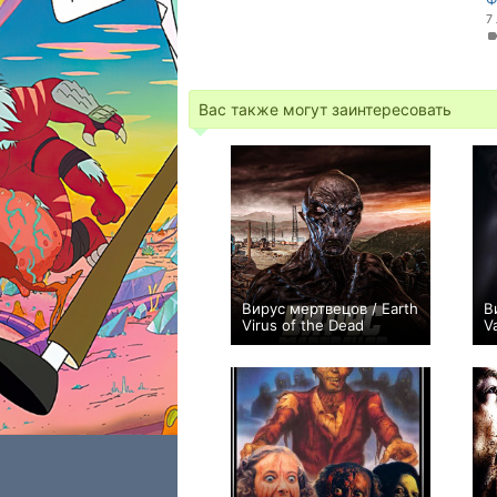
7
Вас также могут заинтересовать
Вирус мертвецов / Earth
В
Virus of the Dead
V
0