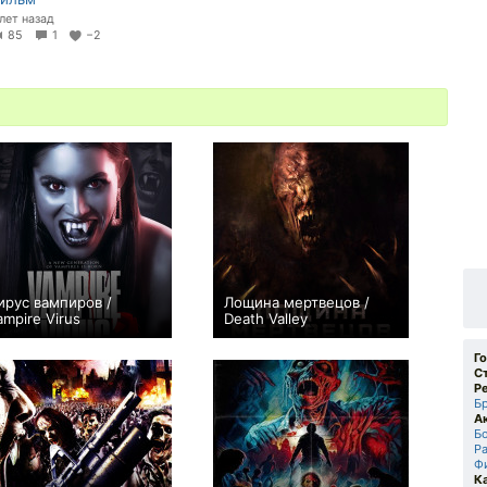
 лет назад
85
1
−2
ирус вампиров /
Лощина мертвецов /
ampire Virus
Death Valley
0
+1
Г
С
Р
Б
А
Б
Р
Ф
К