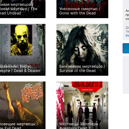
бивая мертвецов /
бивая мёртвых / The
Унесенные смертью /
Ан
ead Undead
Gone with the Dead
пр
0
0
х
Да
Те
В
аражение: Вирус
Выживание мертвецов /
мерти / Dead & Deader
Survival of the Dead
+1
−3
ловещие мертвецы /
Мертвецы Эйлсбери /
he Evil Dead
Aylesbury Dead 2