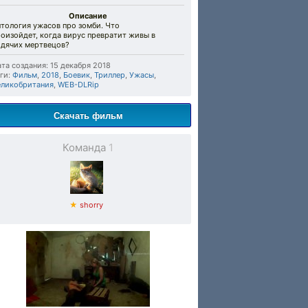
Описание
тология ужасов про зомби. Что
оизойдет, когда вирус превратит живы в
одячих мертвецов?
та создания: 15 декабря 2018
ги:
Фильм
,
2018
,
Боевик
,
Триллер
,
Ужасы
,
еликобритания
,
WEB-DLRip
Скачать фильм
Команда
1
★
shorry