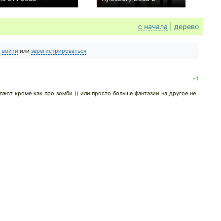
+43
−1
с начала
|
дерево
о
войти
или
зарегистрироваться
+1
лают кроме как про зомби )) или просто больше фантазии на другое не