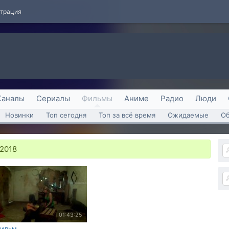
страция
Каналы
Сериалы
Фильмы
Аниме
Радио
Люди
Новинки
Топ сегодня
Топ за всё время
Ожидаемые
О
 2018
01:43:25
ильм