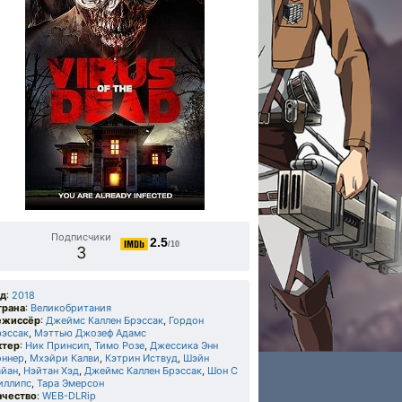
Подписчики
2.5
/10
3
од
:
2018
трана
:
Великобритания
ежиссёр
:
Джеймс Каллен Брэссак
,
Гордон
рэссак
,
Мэттью Джозеф Адамс
ктер
:
Ник Принсип
,
Тимо Розе
,
Джессика Энн
оннер
,
Мхэйри Калви
,
Кэтрин Иствуд
,
Шэйн
айан
,
Нэйтан Хэд
,
Джеймс Каллен Брэссак
,
Шон С
иллипс
,
Тара Эмерсон
ачество
:
WEB-DLRip