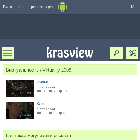
Вход
или
регистрация
18+
Виртуальность / Virtuality 2009
Фильм
5 лет назад
81
2
−1
01:27:23
Клип
5 лет назад
38
2
0
04:44
Вас также могут заинтересовать