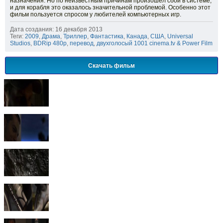
назначения. Но по неизвестным причинам произошел сбой в системе,
и для корабля это оказалось значительной проблемой. Особенно этот
фильм пользуется спросом у любителей компьютерных игр.
Дата создания: 16 декабря 2013
Теги:
2009
,
Драма
,
Триллер
,
Фантастика
,
Канада
,
США
,
Universal
Studios
,
BDRip 480p
,
перевод
,
двухголосый 1001 cinema.tv & Power Film
Скачать фильм