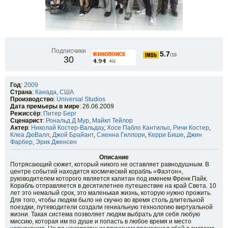
Подписчики
5.7
/10
30
Год
:
2009
Страна
:
Канада
,
США
Производство
:
Universal Studios
Дата премьеры в мире
: 26.06.2009
Режиссёр
:
Питер Берг
Сценарист
:
Рональд Д Мур
,
Майкл Тейлор
Актер
:
Николай Костер-Вальдау
,
Хосе Пабло Кантильо
,
Ричи Костер
,
Клеа ДюВалл
,
Джой Брайант
,
Сиенна Гиллори
,
Керри Бише
,
Джин
Фарбер
,
Эрик Дженсен
Описание
Потрясающий сюжет, который никого не оставляет равнодушным. В
центре событий находится космический корабль «Фаэтон»,
руководителем которого является капитан под именем Френк Пайк.
Корабль отправляется в десятилетнее путешествие на край Света. 10
лет это немалый срок, это маленькая жизнь, которую нужно прожить.
Для того, чтобы людям было не скучно во время столь длительной
поездки, путеводители создали гениальную технологию виртуальной
жизни. Такая система позволяет людям выбрать для себя любую
миссию, которая им по душе и попасть в любое время и место