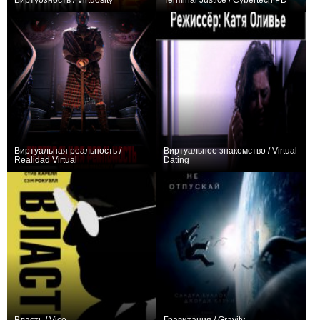
Виртуозность / Virtuosity
Terminal Justice / Cybertech PD
+7
−1
Виртуальная реальность /
Виртуальное знакомство / Virtual
Realidad Virtual
Dating
−1
0