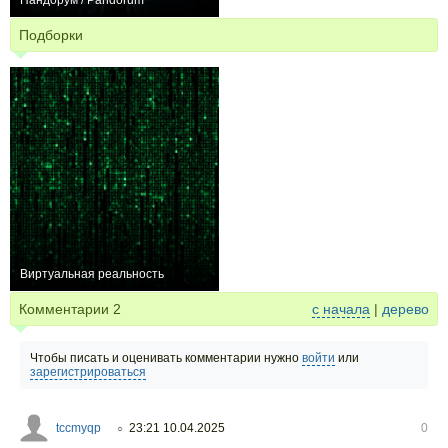
Пандорум / Pandorum
+233
Подборки
Виртуальная реальность
23
Комментарии
2
с начала
|
дерево
Чтобы писать и оценивать комментарии нужно
войти
или
зарегистрироваться
tccmyqp
23:21 10.04.2025
0
○