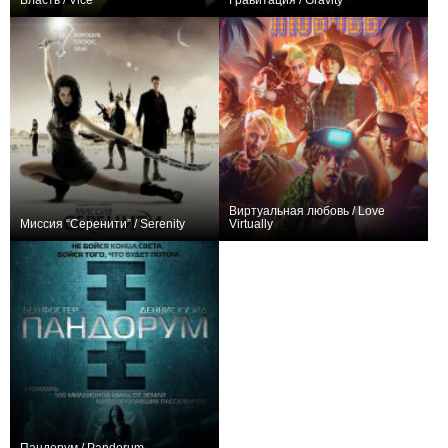
Власть / Vice
Гравитация / Gravity
+7
+3
Виртуальная любовь / Love
Миссия “Серенити” / Serenity
Virtually
+143
+1