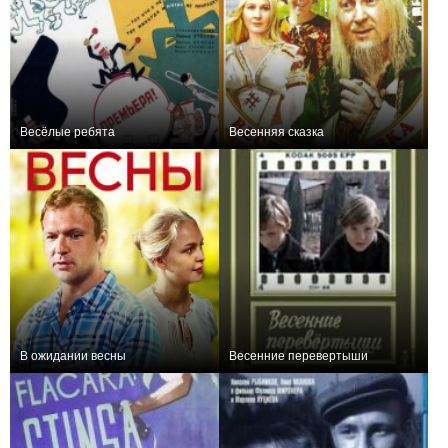
Весёлые ребята
Весенняя сказка
+1
0
В ожидании весны
Весенние перевертыши
0
0