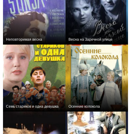
Неповторимая весна
Весна на Заречной улице
0
+1
Семь стариков и одна девушка
Осенние колокола
+1
0