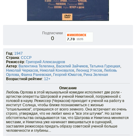
Подписчики
0
Год
:
1947
Страна
:
СССР
Режиссёр
:
Григорий Александров
Актер
:
Валентина Телегина
,
Василий Зайчиков
,
Татьяна Гурецкая
,
Николай Черкасов
,
Николай Коновалов
,
Леонид Утесов
,
Любовь
Орлова
,
Фаина Раневская
,
Георгий Юматов
,
Рина Зеленая
Возрастной рейтинг
:
12+
Описание
Любовь Орлова в этой музыкальной комедии исполняет две роли -
артистки оперетты Шатровой и ученой Никитиной, погруженной с
головой в науку. Режиссер (Черкасов) приходит к ученой на работу в
институт Солнца, чтобы ближе познакомиться с жизнью
"отшельников", отрекшихся от всего земного. Она встречает их очень
строго, утверждая, что не любит кино и "все эти штучки". Но затем
обстоятельства складываются так, что Шатрова и Никитина меняются
местами, и Никитина уже начинает вмешиваться в сценарий,
заставляя режиссера придать образу советской ученой больше
человечности и глубины...