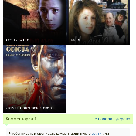
Осенью 41-го
Настя
+3
+3
Любовь Советского Союза
+2
Комментарии
1
с начала
|
дерево
Чтобы писать и оценивать комментарии нужно
войти
или