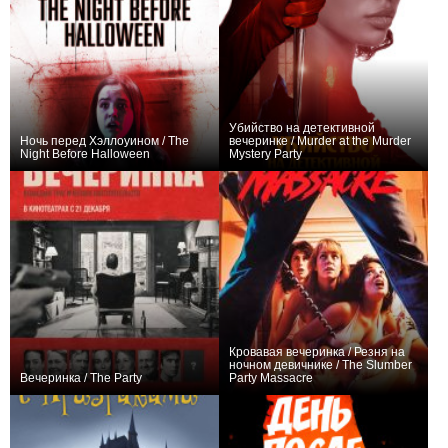
Убийство на детективной
Ночь перед Хэллоуином / The
вечеринке / Murder at the Murder
Night Before Halloween
Mystery Party
0
−1
Кровавая вечеринка / Резня на
ночном девичнике / The Slumber
Вечеринка / The Party
Party Massacre
+1
−1