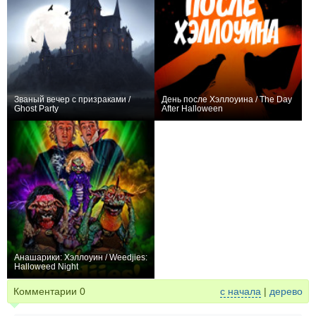
Званый вечер с призраками /
День после Хэллоуина / The Day
Ghost Party
After Halloween
−1
0
Анашарики: Хэллоуин / Weedjies:
Halloweed Night
0
Комментарии
0
с начала
|
дерево