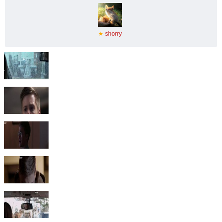
★
shorry