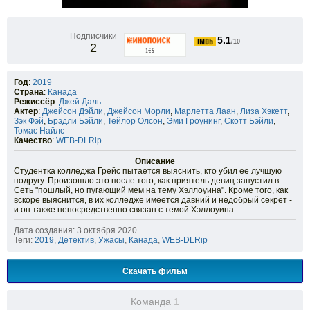
Подписчики
5.1
/10
2
Год
:
2019
Страна
:
Канада
Режиссёр
:
Джей Даль
Актер
:
Джейсон Дэйли
,
Джейсон Морли
,
Марлетта Лаан
,
Лиза Хэкетт
,
Зэк Фэй
,
Брэдли Бэйли
,
Тейлор Олсон
,
Эми Гроунинг
,
Скотт Бэйли
,
Томас Найлс
Качество
:
WEB-DLRip
Описание
Студентка колледжа Грейс пытается выяснить, кто убил ее лучшую
подругу. Произошло это после того, как приятель девиц запустил в
Сеть "пошлый, но пугающий мем на тему Хэллоуина". Кроме того, как
вскоре выяснится, в их колледже имеется давний и недобрый секрет -
и он также непосредственно связан с темой Хэллоуина.
Дата создания: 3 октября 2020
Теги:
2019
,
Детектив
,
Ужасы
,
Канада
,
WEB-DLRip
Скачать фильм
Команда
1