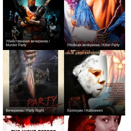
Убийственная вечеринка /
Murder Party
Убойная вечеринка / Killer Party
+2
+1
Вечеринка / Party Night
Хэллоуин / Halloween
0
+1