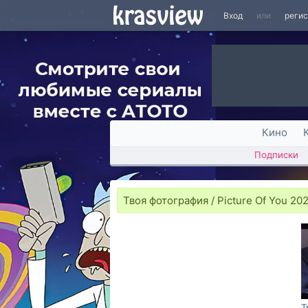
Вход
или
реги
Кино
Подписки
Твоя фотография / Picture Of You 20
Т