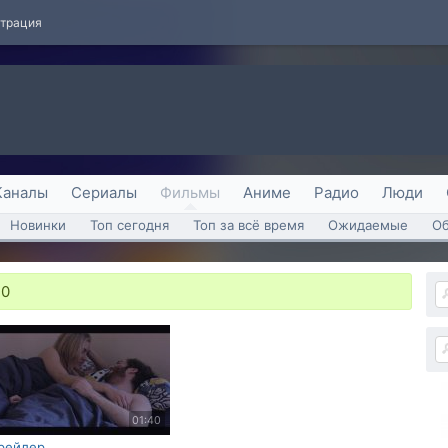
страция
Каналы
Сериалы
Фильмы
Аниме
Радио
Люди
Новинки
Топ сегодня
Топ за всё время
Ожидаемые
О
20
01:40
рейлер