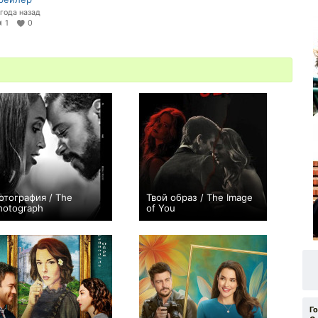
 года назад
1
0
отография / The
Твой образ / The Image
hotograph
of You
0
+2
Г