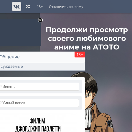
18+
Отключить рекламу
18+
Общение
бсуждаемые