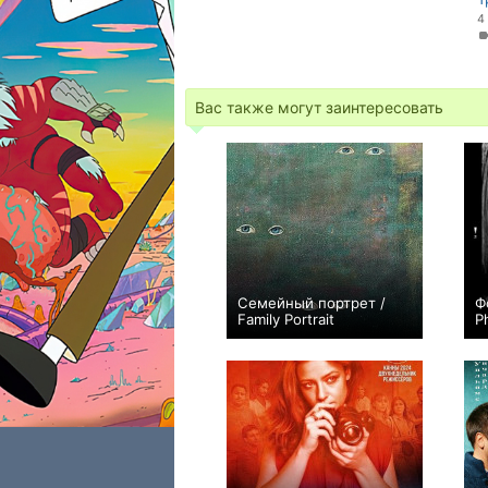
4
Вас также могут заинтересовать
Семейный портрет /
Ф
Family Portrait
P
0