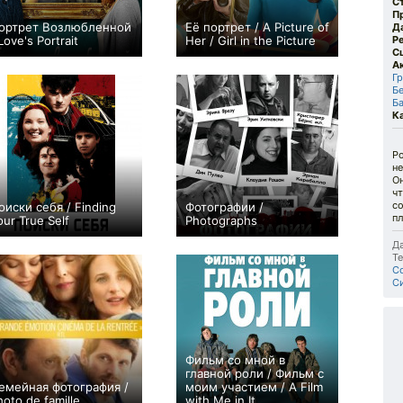
С
П
ортрет Возлюбленной
Её портрет / A Picture of
Д
Love's Portrait
Her / Girl in the Picture
Р
С
0
0
А
Г
Б
Б
К
Ро
не
Он
чт
с
оиски себя / Finding
Фотографии /
пл
our True Self
Photographs
0
0
Да
Те
Co
С
Фильм со мной в
главной роли / Фильм с
емейная фотография /
моим участием / A Film
hoto de famille
with Me in It