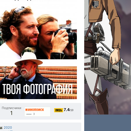
Подписчики
7.4
/10
1
од
:
2020