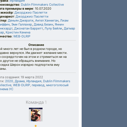
трана
:
Ирландия
роизводство
:
Dublin Filmmakers Collective
ата премьеры в мире
: 10.07.2020
ежиссёр
:
Джорджио Паолетти
ценарист
:
Джорджио Паолетти
ктер
:
Деньян Джерати
,
Ангел Ханниган
,
Лиам
риффин
,
Эми Галлахер
,
Дэвид Безин
,
Яннин
енкхардт
,
Джонатан Барретт
,
Лулу Бейли
,
Дагмар
аар
,
Кристин Кенина
ачество
:
WEB-DLRIP
Описание
й много лет не был в родном городе, но
давно вернулся. Им движет желание мести.
 сосредоточен на этом и стремиться ни на
о другое не обращать внимание. Но
оседка Шерон изрядно подпортила ему
аны.
та создания: 19 марта 2022
ги:
2020
,
Драма
,
Ирландия
,
Dublin Filmmakers
llective
,
WEB-DLRIP
,
перевод
,
многоголосый
инема УС
Команда
1
★