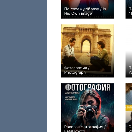
По своему образу / In
П
His Own image
/ 
0
Фотография /
П
Photograph
Y
0
Роковая фотография /
С
Fatal Photo
P