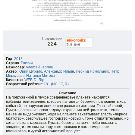
Подписчики
224
Год
:
2013
Страна
:
Россия
Режиссёр
:
Алексей Герман
Актер
:
Юрий Цурило
,
Александр Ильин
,
Леонид Ярмольник
,
Пётр
Меркурьев
,
Наталья Мотева
Качество
:
WEB-DLRip
Возрастной рейтинг
:
18+ (NC-17, R)
Описание
На погруженной в глухое средневековье планете находятся
наблюдатели-земляне, которые пытаются бережно подправлять ход
событий, не нарушая логическое развитие истории. Главный герой,
Румата, осознавая свою задачу сохранения нейтралитета, тем не
менее не выдерживает, когда на планете захватывает власть «черное
братство», свергнувшее господство «серых», тоже отвратительных, но
хоть не столь кровавых. Румата берется за меч, чтобы покарать
злодеев, и тем самым нарушает правила и закономерности,
вмешиваясь в чужой исторический процесс.