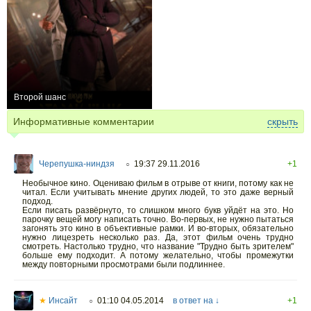
Второй шанс
0
Информативные комментарии
скрыть
Черепушка-ниндзя
19:37 29.11.2016
+1
○
Необычное кино. Оцениваю фильм в отрыве от книги, потому как не
читал. Если учитывать мнение других людей, то это даже верный
подход.
Если писать развёрнуто, то слишком много букв уйдёт на это. Но
парочку вещей могу написать точно. Во-первых, не нужно пытаться
загонять это кино в объективные рамки. И во-вторых, обязательно
нужно лицезреть несколько раз. Да, этот фильм очень трудно
смотреть. Настолько трудно, что название "Трудно быть зрителем"
больше ему подходит. А потому желательно, чтобы промежутки
между повторными просмотрами были подлиннее.
★
Инсайт
01:10 04.05.2014
в ответ на ↓
+1
○