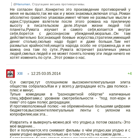
@
Hanuman
, Стругацкие весьма противоречивы.
Не согласен брат...Конкретно это произведение противоречий у
меня не вызвало,так же как и у моих знакомых,включая отца..Роман
абсолютно грамотно упакован,имеет чёткие не размытые мысли и
идеи,Стругацкие взлетели после этого романа на приличную
высоту в писательском деле..Изучая жизни людей той
планеты,Румата изучает и самого себя,копается внутри
себя,борется с диссонансом убеждений,моралью...Он там
действительно Бог,знающий боевые искусства,стратегии,имеющий
денег столько,сколько надо будет и даже больше..Там нет
размытых крайностей,нищета народа особо не отражена,да и не
важна она там по сути...Румата встречает различных умных
людей,смелых людей и не может понять почему эти люди ничего не
хотят изменить по сути...Этот роман о нас.
XIII
12:25 03.05.2014
+4
○
О,я смотрю,тут сплошняком высокоинтелектуальная элита
общества собралась!Как и у всего,у деградации есть два полюса -
плюс и минус.
Тупые комедишки в "разноцветной обёртке" напичканые
спец.эффектами,с уровнем смотребельности - "под поп-корн и
пиво"-это один полюс деградации.
И противоположный полюс - не обременённые большими цифрами
бюджетов,высокоинтеллектуальные ленты с уклоном на
копрофилию,как эта...
Извратить и вывернуть-можно,всё что угодно,а потом сказать:-Это
моё видение...
Вот и получается,что снимают фильмы о чём угодно,как угодно и с
каким угодно видением,только,не о том,что есть на самом деле...