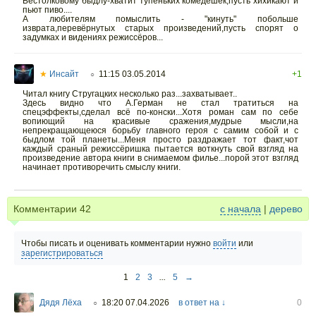
Бестолковому быдлу-хватит тупеньких комедёшек,пусть хихикают и
пьют пиво....
А любителям помыслить - "кинуть" побольше
изврата,перевёрнутых старых произведений,пусть спорят о
задумках и видениях режиссёров...
★
Инсайт
11:15 03.05.2014
+1
○
Читал книгу Стругацких несколько раз...захватывает..
Здесь видно что А.Герман не стал тратиться на
спецэффекты,сделал всё по-конски...Хотя роман сам по себе
вопиющий на красивые сражения,мудрые мысли,на
непрекращающеюся борьбу главного героя с самим собой и с
быдлом той планеты...Меня просто раздражает тот факт,чот
каждый сраный режиссёришка пытается воткнуть свой взгляд на
произведение автора книги в снимаемом филье...порой этот взгляд
начинает противоречить смыслу книги.
Комментарии
42
с начала
|
дерево
Чтобы писать и оценивать комментарии нужно
войти
или
зарегистрироваться
1
2
3
...
5
→
Дядя Лёха
18:20 07.04.2026
в ответ на ↓
0
○