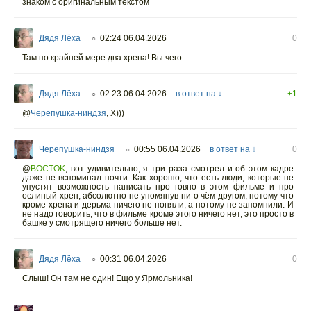
знаком с оригинальным текстом
Дядя Лёха
02:24 06.04.2026
0
○
Там по крайней мере два хрена! Вы чего
Дядя Лёха
02:23 06.04.2026
в ответ на ↓
+1
○
@
Черепушка-ниндзя
,
X)))
Черепушка-ниндзя
00:55 06.04.2026
в ответ на ↓
0
○
@
BOCTOK
,
вот удивительно, я три раза смотрел и об этом кадре
даже не вспоминал почти. Как хорошо, что есть люди, которые не
упустят возможность написать про говно в этом фильме и про
ослиный хрен, абсолютно не упомянув ни о чëм другом, потому что
кроме хрена и дерьма ничего не поняли, а потому не запомнили. И
не надо говорить, что в фильме кроме этого ничего нет, это просто в
башке у смотрящего ничего больше нет.
Дядя Лёха
00:31 06.04.2026
0
○
Слыш! Он там не один! Ещо у Ярмольника!