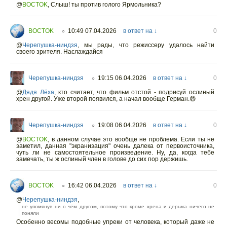
@
BOCTOK
,
Слыш! ты против голого Ярмольника?
BOCTOK
10:49 07.04.2026
в ответ на ↓
0
○
@
Черепушка-ниндзя
,
мы рады, что режиссеру удалось найти
своего зрителя. Наслаждайся
Черепушка-ниндзя
19:15 06.04.2026
в ответ на ↓
0
○
@
Дядя Лёха
,
кто считает, что фильм отстой - подрисуй ослиный
хрен другой. Уже второй появился, а начал вообще Герман.😄
Черепушка-ниндзя
19:08 06.04.2026
в ответ на ↓
0
○
@
BOCTOK
,
в данном случае это вообще не проблема. Если ты не
заметил, данная "экранизация" очень далека от первоисточника,
чуть ли не самостоятельное произведение. Ну, да, когда тебе
замечать, ты ж ослиный член в голове до сих пор держишь.
BOCTOK
16:42 06.04.2026
в ответ на ↓
0
○
@
Черепушка-ниндзя
,
не упомянув ни о чëм другом, потому что кроме хрена и дерьма ничего не
поняли
Особенно весомы подобные упреки от человека, который даже не