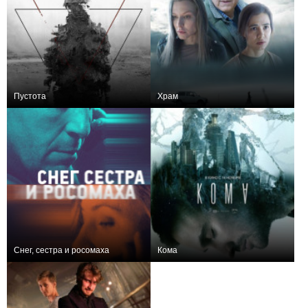
Пустота
Храм
0
−1
Снег, сестра и росомаха
Кома
+1
+24