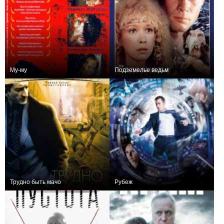
Му-му
Подземелье ведьм
0
+6
Трудно быть мачо
Рубеж
0
+31