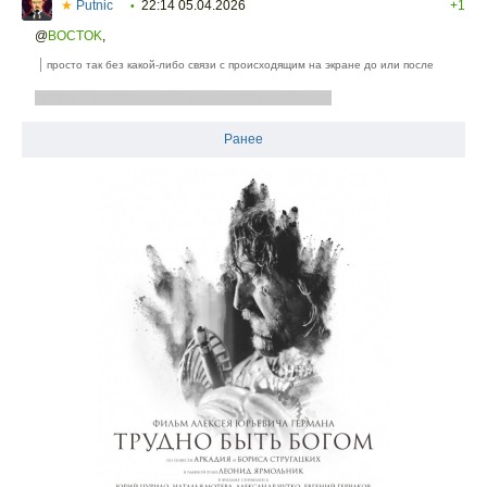
★
Putnic
22:14 05.04.2026
+1
•
@
BOCTOK
,
просто так без какой-либо связи с происходящим на экране до или после
Фильм ***ня. В кадре ***. Вроде связь очевидна.
Ранее