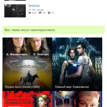
Трейлер
12 лет назад
314
42
+7
01:40
Вас также могут заинтересовать
Трудно быть богом (1989)
Тёмный мир: Равновесие
+8
+27