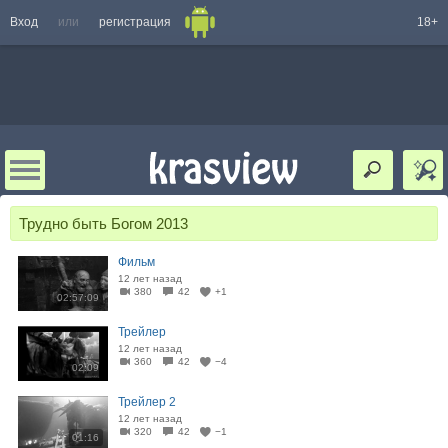
Вход
или
регистрация
18+
Трудно быть Богом 2013
Фильм
12 лет назад
380
42
+1
02:57:09
Трейлер
12 лет назад
360
42
−4
02:09
Трейлер 2
12 лет назад
320
42
−1
01:16