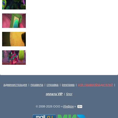
администрация
правила
справка
реклама
для правообладателей
|
|
|
|
|
оплата VIP
блог
|
Инфон
© 2008-2026 ООО «
»