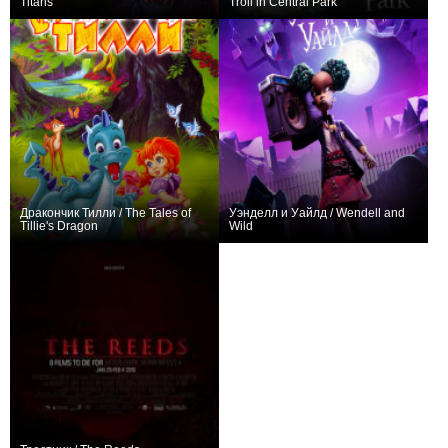
Titans
Troll in Central Park
0
+1
Дракончик Тилли / The Tales of
Уэнделл и Уайлд / Wendell and
Tillie's Dragon
Wild
0
+7