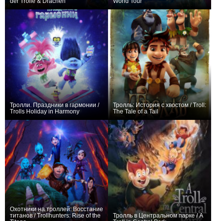
der Trolle & Drachen
World Tour
0
+93
Тролли. Праздники в гармонии /
Тролль: История с хвостом / Troll:
Trolls Holiday in Harmony
The Tale of a Tail
+1
+2
Охотники на троллей: Восстание
титанов / Trollhunters: Rise of the
Тролль в Центральном парке / A