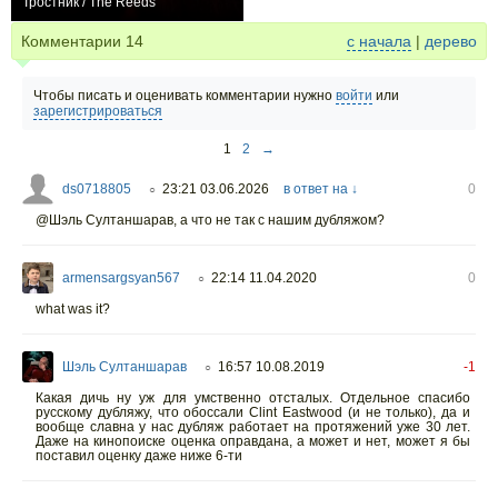
Тростник / The Reeds
0
Комментарии
14
с начала
|
дерево
Чтобы писать и оценивать комментарии нужно
войти
или
зарегистрироваться
1
2
→
ds0718805
23:21 03.06.2026
в ответ на ↓
0
○
@Шэль Султаншарав, а что не так с нашим дубляжом?
armensargsyan567
22:14 11.04.2020
0
○
what was it?
Шэль Султаншарав
16:57 10.08.2019
-1
○
Какая дичь ну уж для умственно отсталых. Отдельное спасибо
русскому дубляжу, что обоссали Clint Eastwood (и не только), да и
вообще славна у нас дубляж работает на протяжений уже 30 лет.
Даже на кинопоиске оценка оправдана, а может и нет, может я бы
поставил оценку даже ниже 6-ти