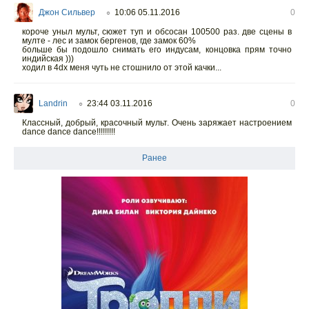
Джон Сильвер
10:06 05.11.2016
0
○
короче уныл мульт, сюжет туп и обсосан 100500 раз. две сцены в
мулте - лес и замок бергенов, где замок 60%
больше бы подошло снимать его индусам, концовка прям точно
индийская )))
ходил в 4dx меня чуть не стошнило от этой качки...
Landrin
23:44 03.11.2016
0
○
Классный, добрый, красочный мульт. Очень заряжает настроением
dance dance dance!!!!!!!!!
Ранее