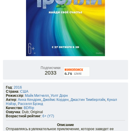
Подписчики
2033
Год
:
2016
Страна
:
США
Режиссёр
:
Майк Митчелл
,
Уолт Дорн
Актер
:
Анна Кендрик
,
Джеймс Корден
,
Джастин Тимберлэйк
,
Кунал
Нэйэр
,
Расселл Брэнд
Качество
:
BDRip
Озвучка
: Dub; Original
Возрастной рейтинг
:
6+ (Y7)
Описание
Отправляясь в увлекательное приключение, которое заведет ее