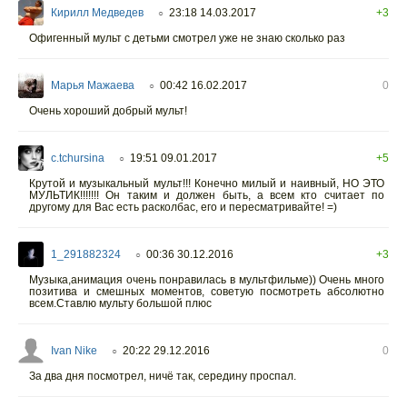
Кирилл Медведев
23:18 14.03.2017
+3
○
Офигенный мульт с детьми смотрел уже не знаю сколько раз
Марья Мажаева
00:42 16.02.2017
0
○
Очень хороший добрый мульт!
c.tchursina
19:51 09.01.2017
+5
○
Крутой и музыкальный мульт!!! Конечно милый и наивный, НО ЭТО
МУЛЬТИК!!!!!!! Он таким и должен быть, а всем кто считает по
другому для Вас есть расколбас, его и пересматривайте! =)
1_291882324
00:36 30.12.2016
+3
○
Музыка,анимация очень понравилась в мультфильме)) Очень много
позитива и смешных моментов, советую посмотреть абсолютно
всем.Ставлю мульту большой плюс
Ivan Nike
20:22 29.12.2016
0
○
За два дня посмотрел, ничё так, середину проспал.