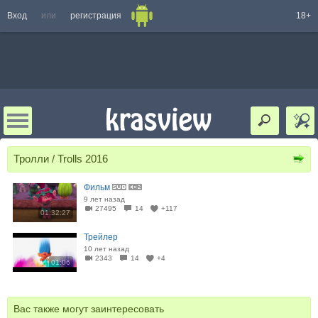
Вход
или
регистрация
18+
Тролли / Trolls 2016
Фильм
9 лет назад
27495
14
+117
01:32:27
Трейлер
10 лет назад
2343
14
+4
01:06
Вас также могут заинтересовать