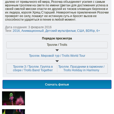
далеко от привычного ей мира, Розочка объединяет усилия с самым
мрачным троллем на свете по имени Цветан для достижения успеха в
своей смелой миссии спасти ее друзей из тисков зловещих бергенов и
их лидера, короля Хрящ Старший. Невероятные приключения Розочки
проверят ее силу, покажут ее истинную суть и бросят вызов ее
способности ударяться в пение в любой момент.
Дата создания: 3 февраля 2016
Теги:
2016
,
Анимационный
,
Детский мультфильм
,
США
,
BDRip
,
6+
Порядок просмотра
Тролли / Trolls
Тролли. Мировой тур / Trolls World Tour
Тролли 3 / Тролли. Группа в
Тролли. Праздники в гармонии /
сборе / Trolls Band Together
Trolls Holiday in Harmony
Скачать фильм