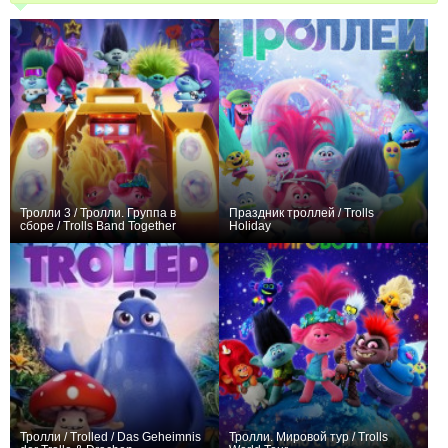
Тролли 3 / Тролли. Группа в
Праздник троллей / Trolls
сборе / Trolls Band Together
Holiday
+17
+4
Тролли / Trolled / Das Geheimnis
Тролли. Мировой тур / Trolls